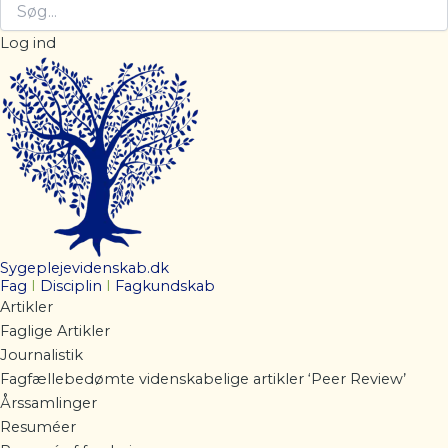
Log ind
Sygeplejevidenskab.dk
Fag
I
Disciplin
I
Fagkundskab
Artikler
Faglige Artikler
Journalistik
Fagfællebedømte videnskabelige artikler ‘Peer Review’
Årssamlinger
Resuméer