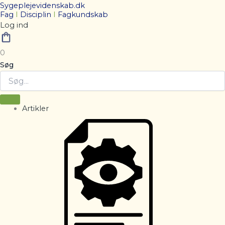
Sygeplejevidenskab.dk
Fag
I
Disciplin
I
Fagkundskab
Log ind
0
Søg
Artikler