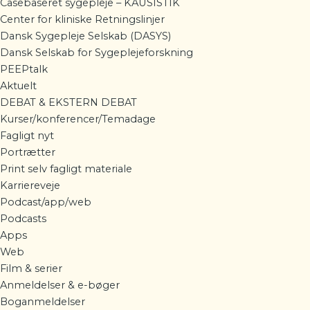
Casebaseret sygepleje – KAUSISTIK
Center for kliniske Retningslinjer
Dansk Sygepleje Selskab (DASYS)
Dansk Selskab for Sygeplejeforskning
PEEPtalk
Aktuelt
DEBAT & EKSTERN DEBAT
Kurser/konferencer/Temadage
Fagligt nyt
Portrætter
Print selv fagligt materiale
Karriereveje
Podcast/app/web
Podcasts
Apps
Web
Film & serier
Anmeldelser & e-bøger
Boganmeldelser