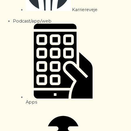
Karriereveje
Podcast/app/web
Apps