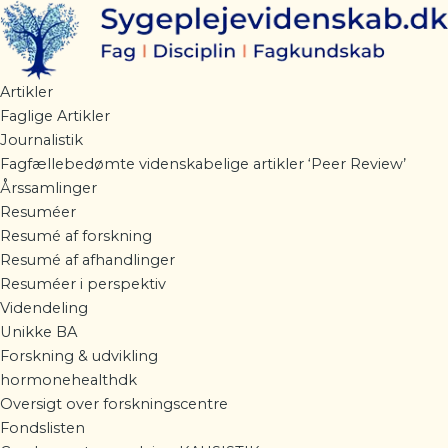
Gå
til
indholdet
Artikler
Faglige Artikler
Journalistik
Fagfællebedømte videnskabelige artikler ‘Peer Review’
Årssamlinger
Resuméer
Resumé af forskning
Resumé af afhandlinger
Resuméer i perspektiv
Videndeling
Unikke BA
Forskning & udvikling
hormonehealthdk
Oversigt over forskningscentre
Fondslisten