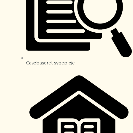
Casebaseret sygepleje