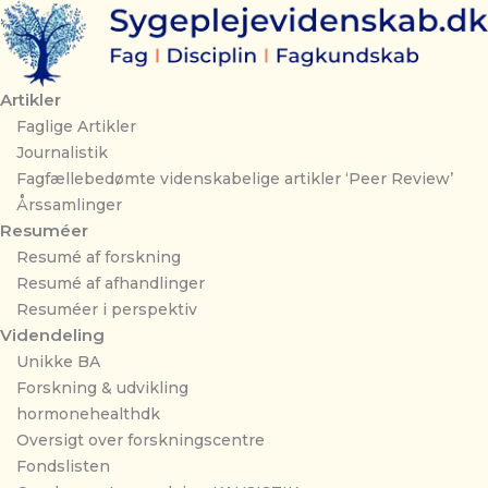
Gå
til
indholdet
Artikler
Faglige Artikler
Journalistik
Fagfællebedømte videnskabelige artikler ‘Peer Review’
Årssamlinger
Resuméer
Resumé af forskning
Resumé af afhandlinger
Resuméer i perspektiv
Videndeling
Unikke BA
Forskning & udvikling
hormonehealthdk
Oversigt over forskningscentre
Fondslisten