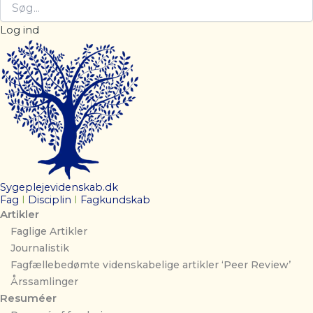
Log ind
Sygeplejevidenskab.dk
Fag
I
Disciplin
I
Fagkundskab
Artikler
Faglige Artikler
Journalistik
Fagfællebedømte videnskabelige artikler ‘Peer Review’
Årssamlinger
Resuméer