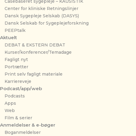
Casebaseret sygepleje – KAUSISTIK
Center for kliniske Retningslinjer
Dansk Sygepleje Selskab (DASYS)
Dansk Selskab for Sygeplejeforskning
PEEPtalk
Aktuelt
DEBAT & EKSTERN DEBAT
Kurser/konferencer/Temadage
Fagligt nyt
Portrætter
Print selv fagligt materiale
Karriereveje
Podcast/app/web
Podcasts
Apps
Web
Film & serier
Anmeldelser & e-bøger
Boganmeldelser