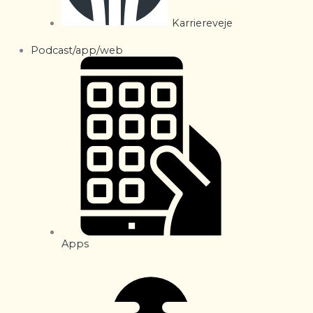
Karriereveje
Podcast/app/web
Apps