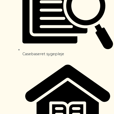
Casebaseret sygepleje