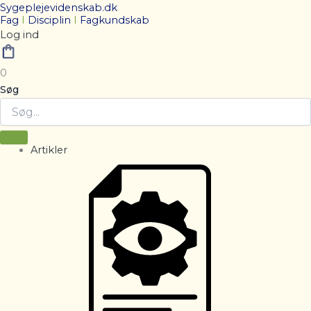
Sygeplejevidenskab.dk
Fag
I
Disciplin
I
Fagkundskab
Log ind
0
Søg
Artikler