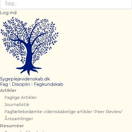
Log ind
Sygeplejevidenskab.dk
Fag
I
Disciplin
I
Fagkundskab
Artikler
Faglige Artikler
Journalistik
Fagfællebedømte videnskabelige artikler ‘Peer Review’
Årssamlinger
Resuméer