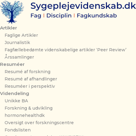
Gå
til
indholdet
Artikler
Faglige Artikler
Journalistik
Fagfællebedømte videnskabelige artikler ‘Peer Review’
Årssamlinger
Resuméer
Resumé af forskning
Resumé af afhandlinger
Resuméer i perspektiv
Videndeling
Unikke BA
Forskning & udvikling
hormonehealthdk
Oversigt over forskningscentre
Fondslisten