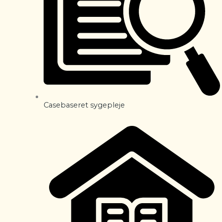
Casebaseret sygepleje