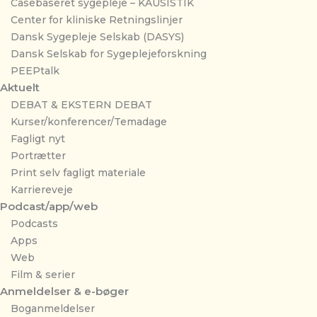
Casebaseret sygepleje – KAUSISTIK
Center for kliniske Retningslinjer
Dansk Sygepleje Selskab (DASYS)
Dansk Selskab for Sygeplejeforskning
PEEPtalk
Aktuelt
DEBAT & EKSTERN DEBAT
Kurser/konferencer/Temadage
Fagligt nyt
Portrætter
Print selv fagligt materiale
Karriereveje
Podcast/app/web
Podcasts
Apps
Web
Film & serier
Anmeldelser & e-bøger
Boganmeldelser