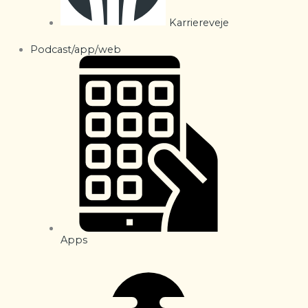
Karriereveje
Podcast/app/web
Apps