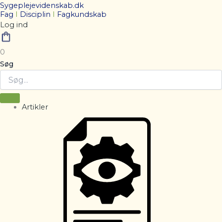
Sygeplejevidenskab.dk
Fag
I
Disciplin
I
Fagkundskab
Log ind
0
Søg
Artikler