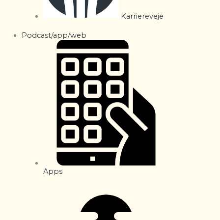
Karriereveje
Podcast/app/web
Apps