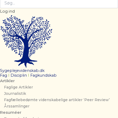
Log ind
Sygeplejevidenskab.dk
Fag
I
Disciplin
I
Fagkundskab
Artikler
Faglige Artikler
Journalistik
Fagfællebedømte videnskabelige artikler ‘Peer Review’
Årssamlinger
Resuméer