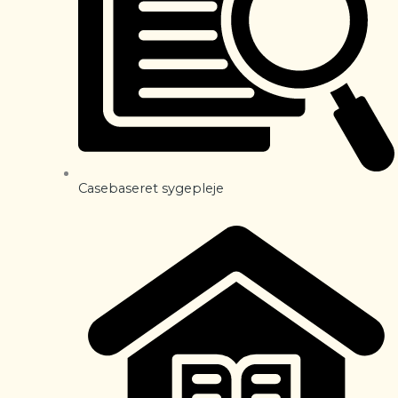
Casebaseret sygepleje