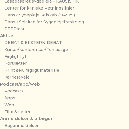
Casebaseret sygepleje – KAUSISTIK
Center for kliniske Retningslinjer
Dansk Sygepleje Selskab (DASYS)
Dansk Selskab for Sygeplejeforskning
PEEPtalk
Aktuelt
DEBAT & EKSTERN DEBAT
Kurser/konferencer/Temadage
Fagligt nyt
Portrætter
Print selv fagligt materiale
Karriereveje
Podcast/app/web
Podcasts
Apps
Web
Film & serier
Anmeldelser & e-bøger
Boganmeldelser