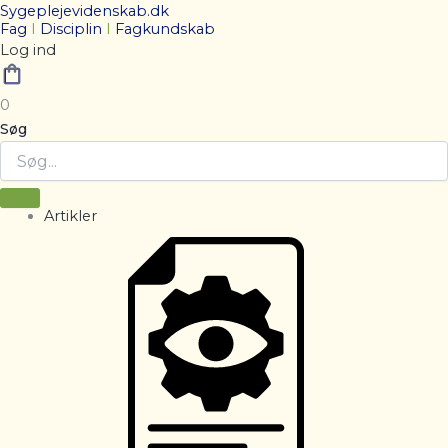
Sygeplejevidenskab.dk
Fag
I
Disciplin
I
Fagkundskab
Log ind
0
Søg
Artikler