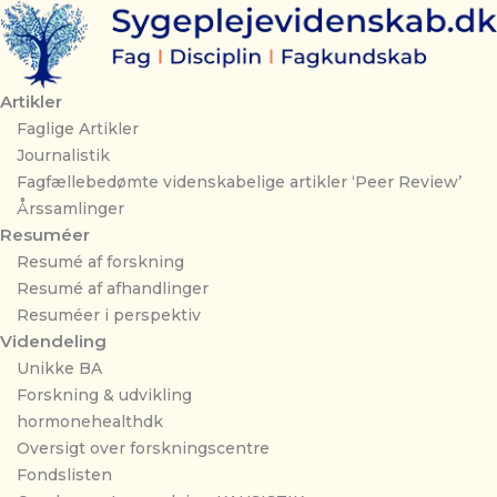
Gå
til
indholdet
Artikler
Faglige Artikler
Journalistik
Fagfællebedømte videnskabelige artikler ‘Peer Review’
Årssamlinger
Resuméer
Resumé af forskning
Resumé af afhandlinger
Resuméer i perspektiv
Videndeling
Unikke BA
Forskning & udvikling
hormonehealthdk
Oversigt over forskningscentre
Fondslisten