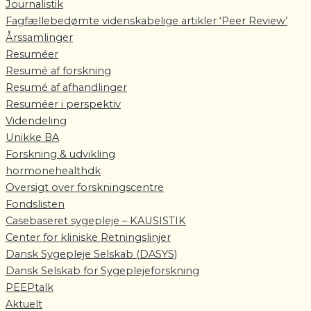
Journalistik
Fagfællebedømte videnskabelige artikler ‘Peer Review’
Årssamlinger
Resuméer
Resumé af forskning
Resumé af afhandlinger
Resuméer i perspektiv
Videndeling
Unikke BA
Forskning & udvikling
hormonehealthdk
Oversigt over forskningscentre
Fondslisten
Casebaseret sygepleje – KAUSISTIK
Center for kliniske Retningslinjer
Dansk Sygepleje Selskab (DASYS)
Dansk Selskab for Sygeplejeforskning
PEEPtalk
Aktuelt