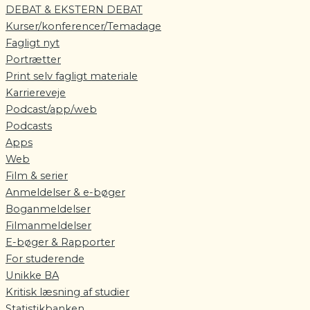
DEBAT & EKSTERN DEBAT
Kurser/konferencer/Temadage
Fagligt nyt
Portrætter
Print selv fagligt materiale
Karriereveje
Podcast/app/web
Podcasts
Apps
Web
Film & serier
Anmeldelser & e-bøger
Boganmeldelser
Filmanmeldelser
E-bøger & Rapporter
For studerende
Unikke BA
Kritisk læsning af studier
Statistikbanken