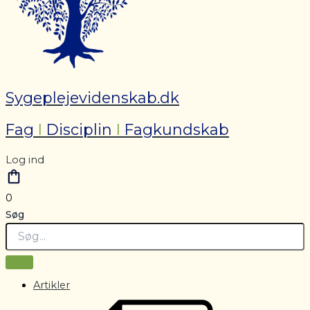
Sygeplejevidenskab.dk
Fag
I
Disciplin
I
Fagkundskab
Log ind
0
Søg
Artikler