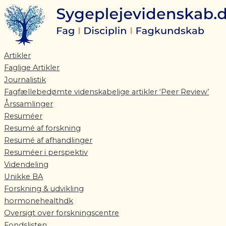
Gå
til
indholdet
Artikler
Faglige Artikler
Journalistik
Fagfællebedømte videnskabelige artikler ‘Peer Review’
Årssamlinger
Resuméer
Resumé af forskning
Resumé af afhandlinger
Resuméer i perspektiv
Videndeling
Unikke BA
Forskning & udvikling
hormonehealthdk
Oversigt over forskningscentre
Fondslisten