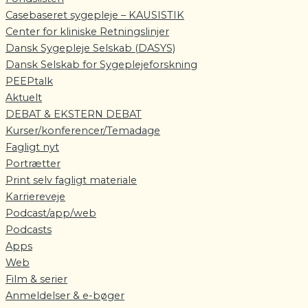
Casebaseret sygepleje – KAUSISTIK
Center for kliniske Retningslinjer
Dansk Sygepleje Selskab (DASYS)
Dansk Selskab for Sygeplejeforskning
PEEPtalk
Aktuelt
DEBAT & EKSTERN DEBAT
Kurser/konferencer/Temadage
Fagligt nyt
Portrætter
Print selv fagligt materiale
Karriereveje
Podcast/app/web
Podcasts
Apps
Web
Film & serier
Anmeldelser & e-bøger