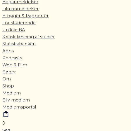
Boganmeldelser
Filmanmeldelser
E-bøger & Rapporter
For studerende
Unikke BA
Kritisk læsning af studier
Statistikbanken
Apps
Podcasts
Web & Film
Bøger
Om
Shop
Medlem
Bliv medlem
Medlemsportal
0
Søg