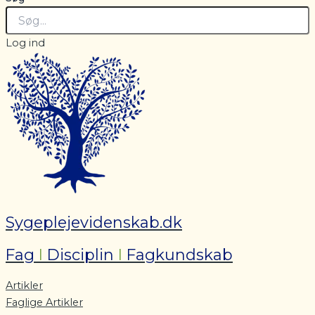
Log ind
Sygeplejevidenskab.dk
Fag
I
Disciplin
I
Fagkundskab
Artikler
Faglige Artikler