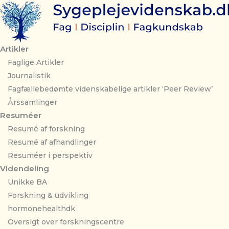
Gå
til
indholdet
Artikler
Faglige Artikler
Journalistik
Fagfællebedømte videnskabelige artikler ‘Peer Review’
Årssamlinger
Resuméer
Resumé af forskning
Resumé af afhandlinger
Resuméer i perspektiv
Videndeling
Unikke BA
Forskning & udvikling
hormonehealthdk
Oversigt over forskningscentre