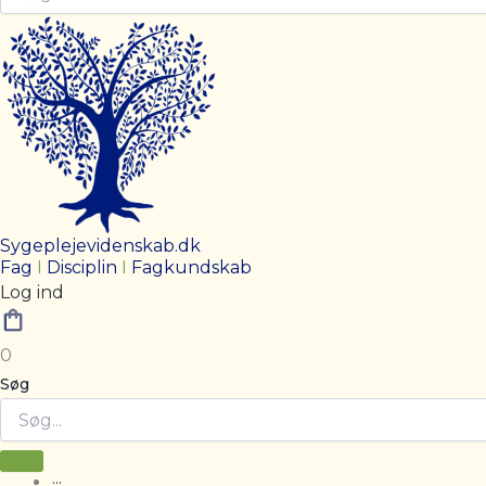
Sygeplejevidenskab.dk
Fag
I
Disciplin
I
Fagkundskab
Log ind
0
Søg
···