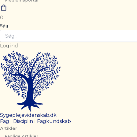
Medlemsportal
0
Søg
Log ind
Sygeplejevidenskab.dk
Fag
I
Disciplin
I
Fagkundskab
Artikler
Faglige Artikler