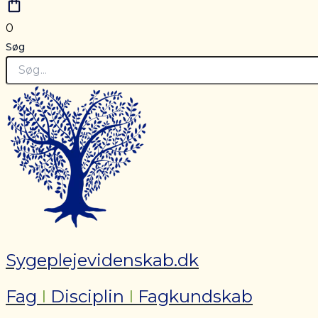
0
Søg
Sygeplejevidenskab.dk
Fag
I
Disciplin
I
Fagkundskab