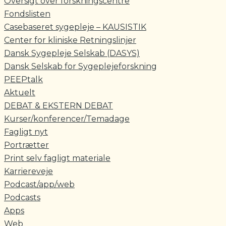
Oversigt over forskningscentre
Fondslisten
Casebaseret sygepleje – KAUSISTIK
Center for kliniske Retningslinjer
Dansk Sygepleje Selskab (DASYS)
Dansk Selskab for Sygeplejeforskning
PEEPtalk
Aktuelt
DEBAT & EKSTERN DEBAT
Kurser/konferencer/Temadage
Fagligt nyt
Portrætter
Print selv fagligt materiale
Karriereveje
Podcast/app/web
Podcasts
Apps
Web