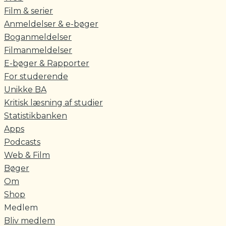
Film & serier
Anmeldelser & e-bøger
Boganmeldelser
Filmanmeldelser
E-bøger & Rapporter
For studerende
Unikke BA
Kritisk læsning af studier
Statistikbanken
Apps
Podcasts
Web & Film
Bøger
Om
Shop
Medlem
Bliv medlem