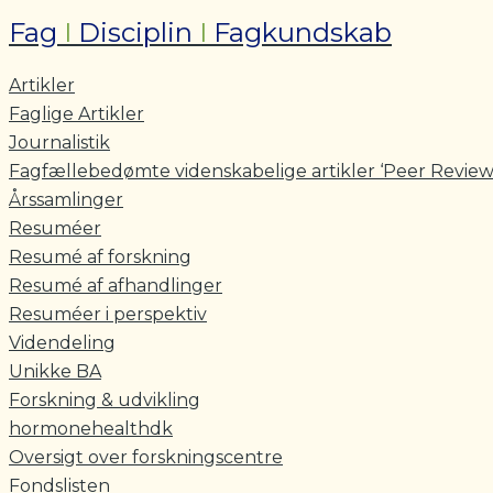
Fag
I
Disciplin
I
Fagkundskab
Artikler
Faglige Artikler
Journalistik
Fagfællebedømte videnskabelige artikler ‘Peer Review
Årssamlinger
Resuméer
Resumé af forskning
Resumé af afhandlinger
Resuméer i perspektiv
Videndeling
Unikke BA
Forskning & udvikling
hormonehealthdk
Oversigt over forskningscentre
Fondslisten