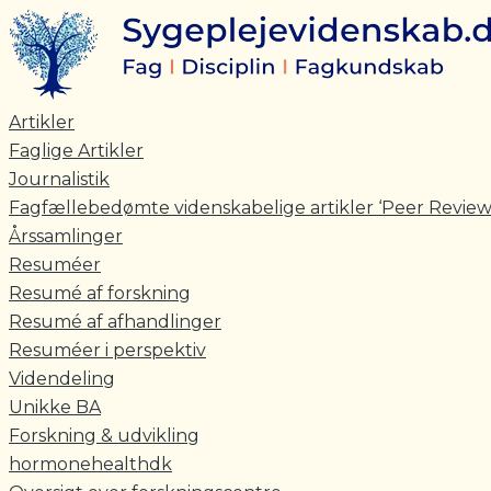
Skriv
Navn*
E-
Gå
her..
mail*
til
indholdet
Artikler
Faglige Artikler
Journalistik
Fagfællebedømte videnskabelige artikler ‘Peer Review
Årssamlinger
Resuméer
Resumé af forskning
Resumé af afhandlinger
Resuméer i perspektiv
Videndeling
Unikke BA
Forskning & udvikling
hormonehealthdk