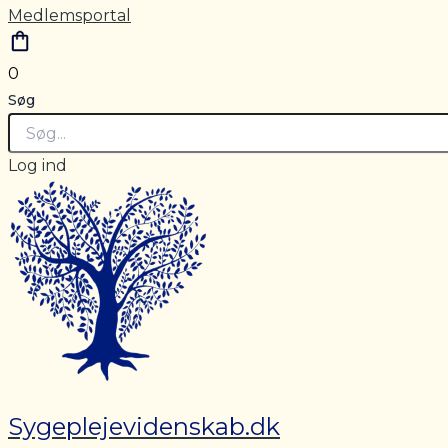
Medlemsportal
0
Søg
Log ind
Sygeplejevidenskab.dk