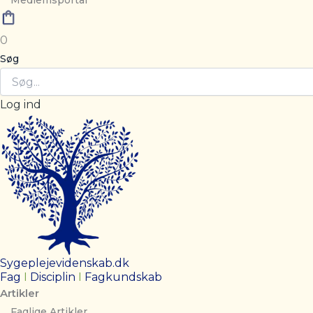
Medlemsportal
0
Søg
Log ind
Sygeplejevidenskab.dk
Fag
I
Disciplin
I
Fagkundskab
Artikler
Faglige Artikler