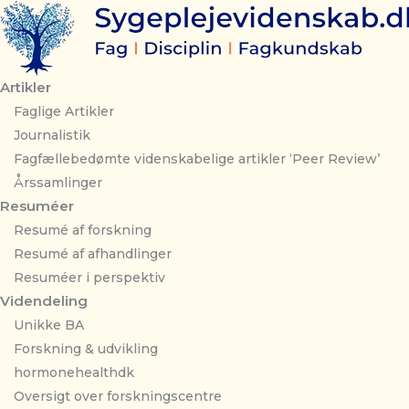
Gå
til
indholdet
Artikler
Faglige Artikler
Journalistik
Fagfællebedømte videnskabelige artikler ‘Peer Review’
Årssamlinger
Resuméer
Resumé af forskning
Resumé af afhandlinger
Resuméer i perspektiv
Videndeling
Unikke BA
Forskning & udvikling
hormonehealthdk
Oversigt over forskningscentre