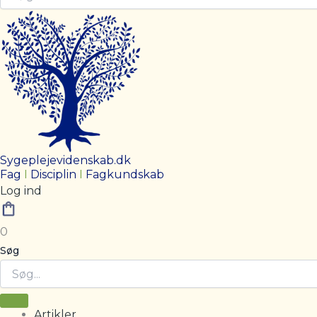
Sygeplejevidenskab.dk
Fag
I
Disciplin
I
Fagkundskab
Log ind
0
Søg
Artikler