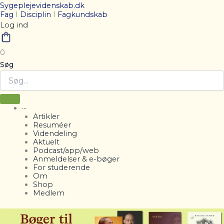
Sygeplejevidenskab.dk
Fag
I
Disciplin
I
Fagkundskab
Log ind
0
Søg
···
Artikler
Resuméer
Videndeling
Aktuelt
Podcast/app/web
Anmeldelser & e-bøger
For studerende
Om
Shop
Medlem