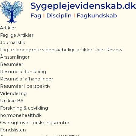
Gå
til
indholdet
Artikler
Faglige Artikler
Journalistik
Fagfællebedømte videnskabelige artikler ‘Peer Review’
Årssamlinger
Resuméer
Resumé af forskning
Resumé af afhandlinger
Resuméer i perspektiv
Videndeling
Unikke BA
Forskning & udvikling
hormonehealthdk
Oversigt over forskningscentre
Fondslisten