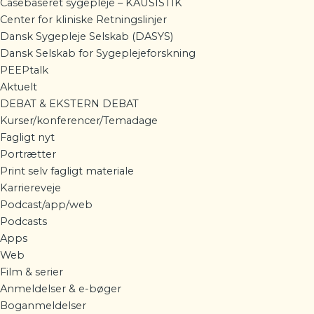
Casebaseret sygepleje – KAUSISTIK
Center for kliniske Retningslinjer
Dansk Sygepleje Selskab (DASYS)
Dansk Selskab for Sygeplejeforskning
PEEPtalk
Aktuelt
DEBAT & EKSTERN DEBAT
Kurser/konferencer/Temadage
Fagligt nyt
Portrætter
Print selv fagligt materiale
Karriereveje
Podcast/app/web
Podcasts
Apps
Web
Film & serier
Anmeldelser & e-bøger
Boganmeldelser