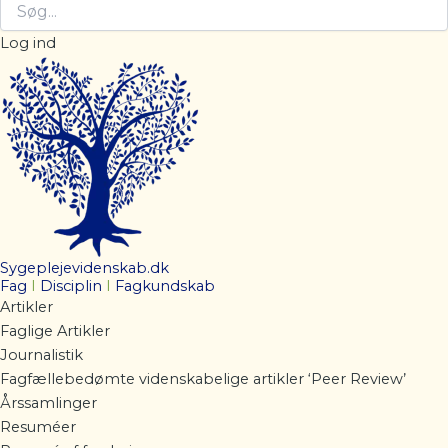
Log ind
Sygeplejevidenskab.dk
Fag
I
Disciplin
I
Fagkundskab
Artikler
Faglige Artikler
Journalistik
Fagfællebedømte videnskabelige artikler ‘Peer Review’
Årssamlinger
Resuméer