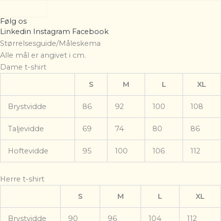
Tilmeld
Følg os
Linkedin
Instagram
Facebook
Størrelsesguide/Måleskema
Alle mål er angivet i cm.
Dame t-shirt
S
M
L
XL
Brystvidde
86
92
100
108
Taljevidde
69
74
80
86
Hoftevidde
95
100
106
112
Herre t-shirt
S
M
L
XL
Brystvidde
90
96
104
112