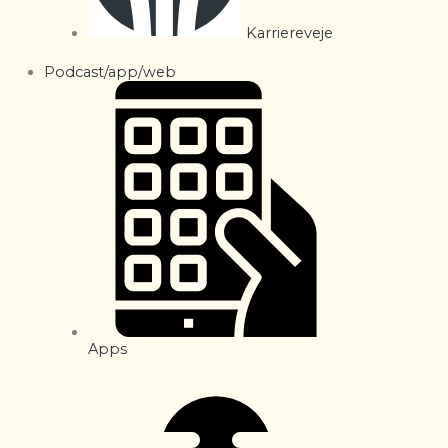
Karriereveje
Podcast/app/web
Apps