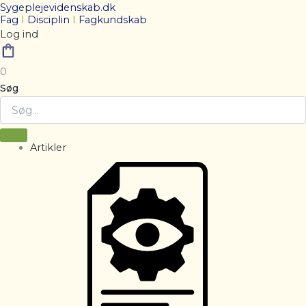
Sygeplejevidenskab.dk
Fag
I
Disciplin
I
Fagkundskab
Log ind
0
Søg
Artikler