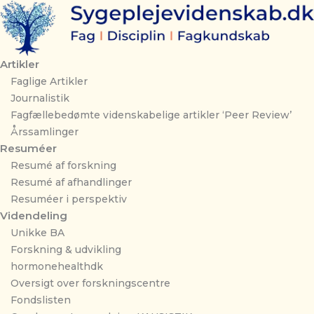
Gå
til
indholdet
Artikler
Faglige Artikler
Journalistik
Fagfællebedømte videnskabelige artikler ‘Peer Review’
Årssamlinger
Resuméer
Resumé af forskning
Resumé af afhandlinger
Resuméer i perspektiv
Videndeling
Unikke BA
Forskning & udvikling
hormonehealthdk
Oversigt over forskningscentre
Fondslisten