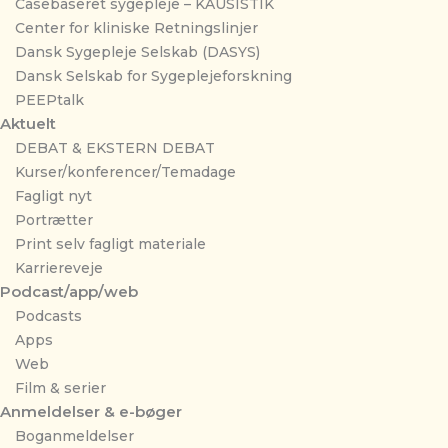
Casebaseret sygepleje – KAUSISTIK
Center for kliniske Retningslinjer
Dansk Sygepleje Selskab (DASYS)
Dansk Selskab for Sygeplejeforskning
PEEPtalk
Aktuelt
DEBAT & EKSTERN DEBAT
Kurser/konferencer/Temadage
Fagligt nyt
Portrætter
Print selv fagligt materiale
Karriereveje
Podcast/app/web
Podcasts
Apps
Web
Film & serier
Anmeldelser & e-bøger
Boganmeldelser