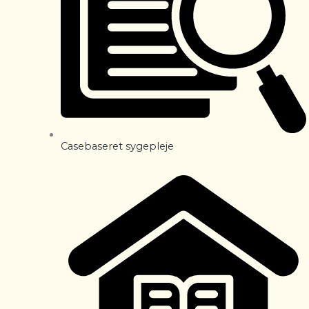
Casebaseret sygepleje