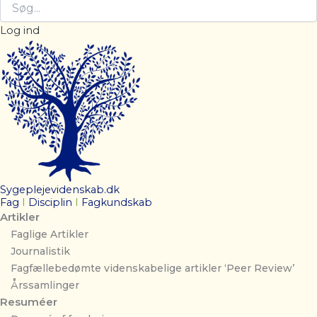
Log ind
Sygeplejevidenskab.dk
Fag
I
Disciplin
I
Fagkundskab
Artikler
Faglige Artikler
Journalistik
Fagfællebedømte videnskabelige artikler ‘Peer Review’
Årssamlinger
Resuméer