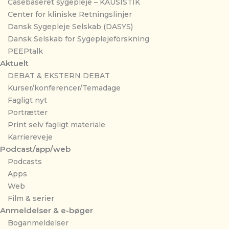
Casebaseret sygepleje – KAUSISTIK
Center for kliniske Retningslinjer
Dansk Sygepleje Selskab (DASYS)
Dansk Selskab for Sygeplejeforskning
PEEPtalk
Aktuelt
DEBAT & EKSTERN DEBAT
Kurser/konferencer/Temadage
Fagligt nyt
Portrætter
Print selv fagligt materiale
Karriereveje
Podcast/app/web
Podcasts
Apps
Web
Film & serier
Anmeldelser & e-bøger
Boganmeldelser