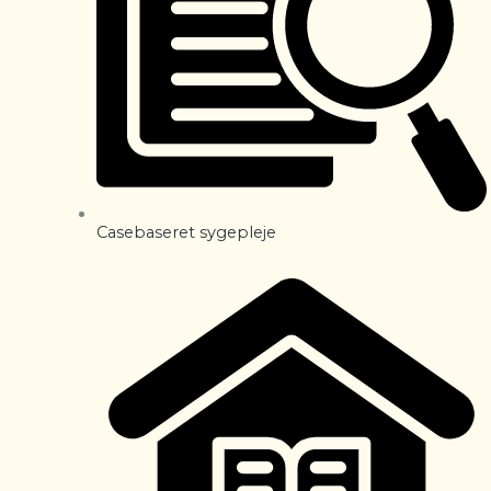
Casebaseret sygepleje