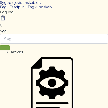
Sygeplejevidenskab.dk
Fag
I
Disciplin
I
Fagkundskab
Log ind
0
Søg
Artikler