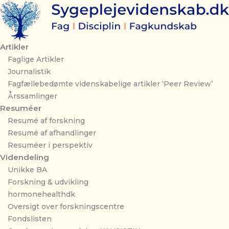
Gå
til
indholdet
Artikler
Faglige Artikler
Journalistik
Fagfællebedømte videnskabelige artikler ‘Peer Review’
Årssamlinger
Resuméer
Resumé af forskning
Resumé af afhandlinger
Resuméer i perspektiv
Videndeling
Unikke BA
Forskning & udvikling
hormonehealthdk
Oversigt over forskningscentre
Fondslisten