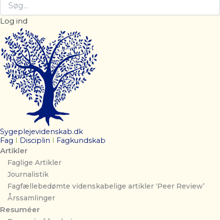
Log ind
Sygeplejevidenskab.dk
Fag
I
Disciplin
I
Fagkundskab
Artikler
Faglige Artikler
Journalistik
Fagfællebedømte videnskabelige artikler ‘Peer Review’
Årssamlinger
Resuméer