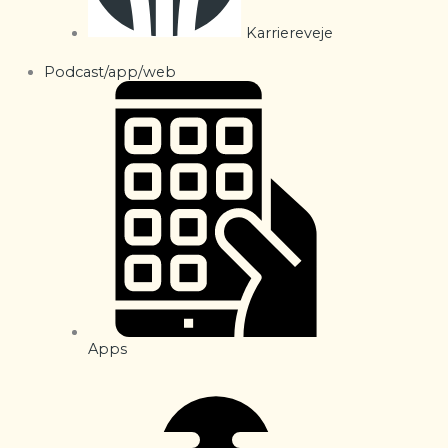
Karriereveje
Podcast/app/web
Apps