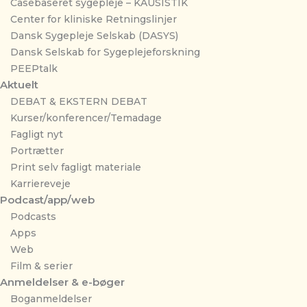
Casebaseret sygepleje – KAUSISTIK
Center for kliniske Retningslinjer
Dansk Sygepleje Selskab (DASYS)
Dansk Selskab for Sygeplejeforskning
PEEPtalk
Aktuelt
DEBAT & EKSTERN DEBAT
Kurser/konferencer/Temadage
Fagligt nyt
Portrætter
Print selv fagligt materiale
Karriereveje
Podcast/app/web
Podcasts
Apps
Web
Film & serier
Anmeldelser & e-bøger
Boganmeldelser