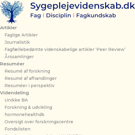
Gå
til
indholdet
Artikler
Faglige Artikler
Journalistik
Fagfællebedømte videnskabelige artikler ‘Peer Review’
Årssamlinger
Resuméer
Resumé af forskning
Resumé af afhandlinger
Resuméer i perspektiv
Videndeling
Unikke BA
Forskning & udvikling
hormonehealthdk
Oversigt over forskningscentre
Fondslisten