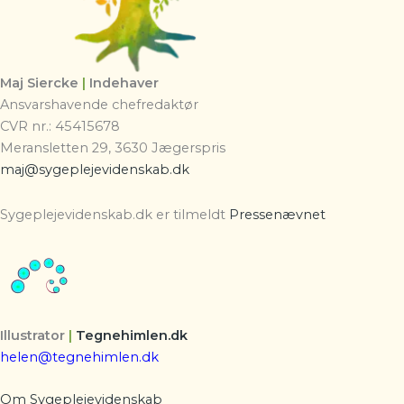
Maj Siercke
|
Indehaver
Ansvarshavende chefredaktør
CVR nr.: 45415678
Meransletten 29, 3630 Jægerspris
maj@sygeplejevidenskab.dk
Sygeplejevidenskab.dk er tilmeldt
Pressenævnet
Illustrator
|
Tegnehimlen.dk
helen@tegnehimlen.dk
Om Sygeplejevidenskab