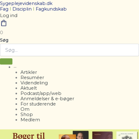
Sygeplejevidenskab.dk
Fag
I
Disciplin
I
Fagkundskab
Log ind
0
Søg
···
Artikler
Resuméer
Videndeling
Aktuelt
Podcast/app/web
Anmeldelser & e-bøger
For studerende
Om
Shop
Medlem