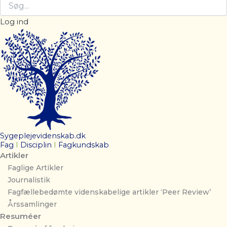
Log ind
Sygeplejevidenskab.dk
Fag
I
Disciplin
I
Fagkundskab
Artikler
Faglige Artikler
Journalistik
Fagfællebedømte videnskabelige artikler ‘Peer Review’
Årssamlinger
Resuméer