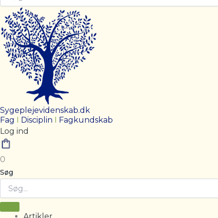
Sygeplejevidenskab.dk
Fag
I
Disciplin
I
Fagkundskab
Log ind
0
Søg
Artikler