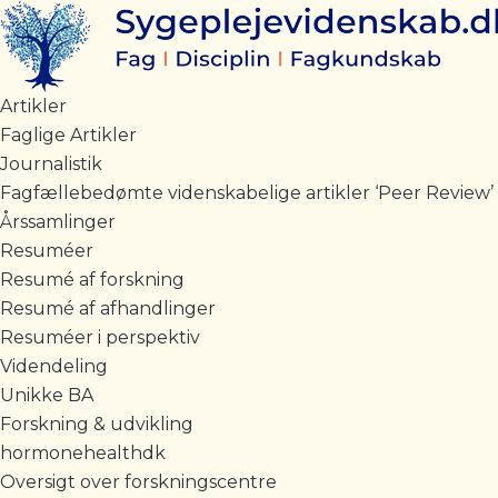
Gå
til
indholdet
Artikler
Faglige Artikler
Journalistik
Fagfællebedømte videnskabelige artikler ‘Peer Review’
Årssamlinger
Resuméer
Resumé af forskning
Resumé af afhandlinger
Resuméer i perspektiv
Videndeling
Unikke BA
Forskning & udvikling
hormonehealthdk
Oversigt over forskningscentre