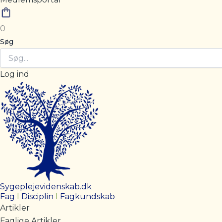
0
Søg
Log ind
Sygeplejevidenskab.dk
Fag
I
Disciplin
I
Fagkundskab
Artikler
Faglige Artikler