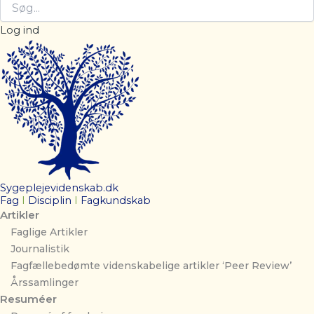
Log ind
Sygeplejevidenskab.dk
Fag
I
Disciplin
I
Fagkundskab
Artikler
Faglige Artikler
Journalistik
Fagfællebedømte videnskabelige artikler ‘Peer Review’
Årssamlinger
Resuméer