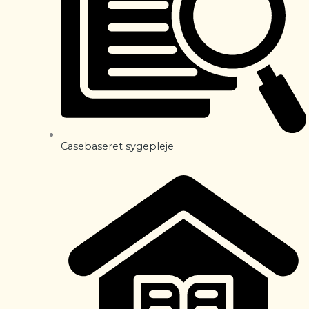
Casebaseret sygepleje