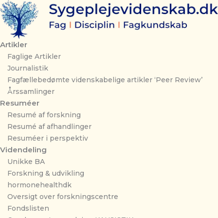
Gå
til
indholdet
Artikler
Faglige Artikler
Journalistik
Fagfællebedømte videnskabelige artikler ‘Peer Review’
Årssamlinger
Resuméer
Resumé af forskning
Resumé af afhandlinger
Resuméer i perspektiv
Videndeling
Unikke BA
Forskning & udvikling
hormonehealthdk
Oversigt over forskningscentre
Fondslisten