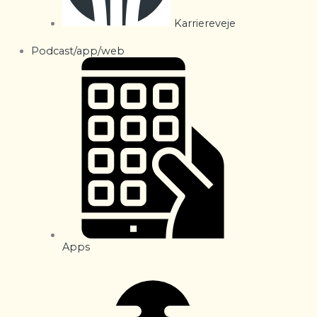
Karriereveje
Podcast/app/web
Apps