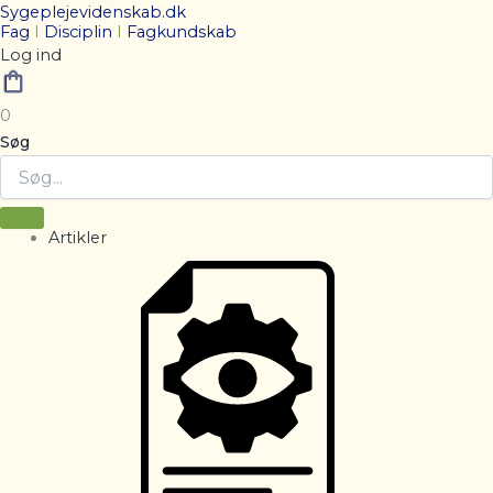
Sygeplejevidenskab.dk
Fag
I
Disciplin
I
Fagkundskab
Log ind
0
Søg
Artikler