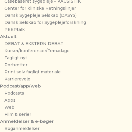
Casebaseret sygepleje – KAUSISTIK
Center for kliniske Retningslinjer
Dansk Sygepleje Selskab (DASYS)
Dansk Selskab for Sygeplejeforskning
PEEPtalk
Aktuelt
DEBAT & EKSTERN DEBAT
Kurser/konferencer/Temadage
Fagligt nyt
Portrætter
Print selv fagligt materiale
Karriereveje
Podcast/app/web
Podcasts
Apps
Web
Film & serier
Anmeldelser & e-bøger
Boganmeldelser