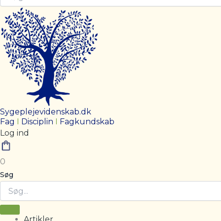
Sygeplejevidenskab.dk
Fag
I
Disciplin
I
Fagkundskab
Log ind
0
Søg
Artikler