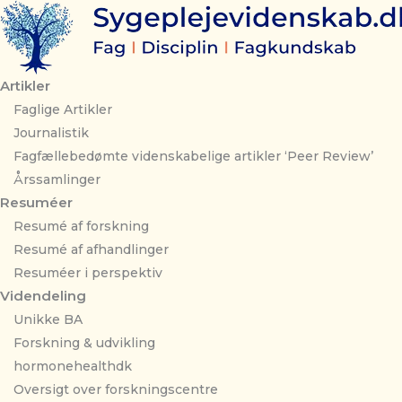
Gå
til
indholdet
Artikler
Faglige Artikler
Journalistik
Fagfællebedømte videnskabelige artikler ‘Peer Review’
Årssamlinger
Resuméer
Resumé af forskning
Resumé af afhandlinger
Resuméer i perspektiv
Videndeling
Unikke BA
Forskning & udvikling
hormonehealthdk
Oversigt over forskningscentre