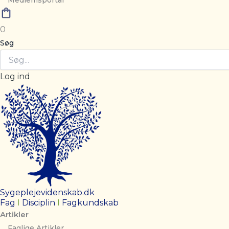
Medlemsportal
0
Søg
Log ind
Sygeplejevidenskab.dk
Fag
I
Disciplin
I
Fagkundskab
Artikler
Faglige Artikler