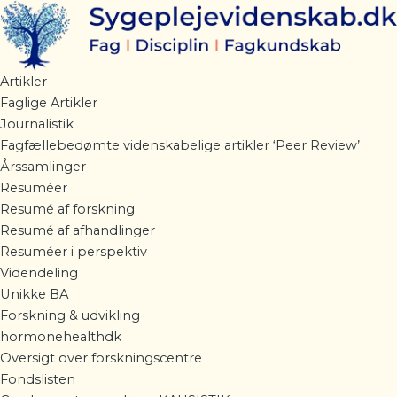
Gå
til
indholdet
Artikler
Faglige Artikler
Journalistik
Fagfællebedømte videnskabelige artikler ‘Peer Review’
Årssamlinger
Resuméer
Resumé af forskning
Resumé af afhandlinger
Resuméer i perspektiv
Videndeling
Unikke BA
Forskning & udvikling
hormonehealthdk
Oversigt over forskningscentre
Fondslisten