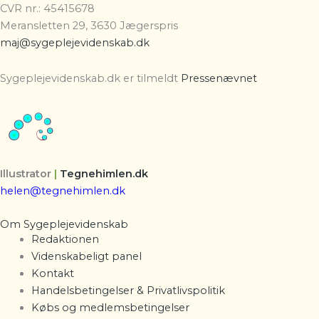
CVR nr.: 45415678
Meransletten 29, 3630 Jægerspris
maj@sygeplejevidenskab.dk
Sygeplejevidenskab.dk er tilmeldt
Pressenævnet
Illustrator
|
Tegnehimlen.dk
helen@tegnehimlen.dk
Om Sygeplejevidenskab
Redaktionen
Videnskabeligt panel
Kontakt
Handelsbetingelser & Privatlivspolitik
Købs og medlemsbetingelser