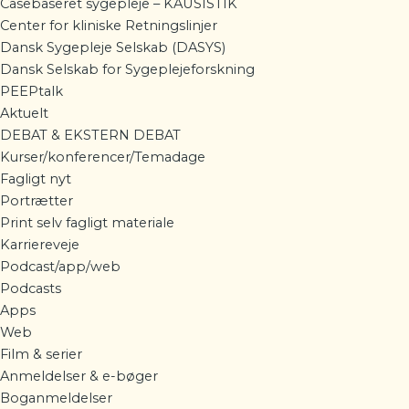
Casebaseret sygepleje – KAUSISTIK
Center for kliniske Retningslinjer
Dansk Sygepleje Selskab (DASYS)
Dansk Selskab for Sygeplejeforskning
PEEPtalk
Aktuelt
DEBAT & EKSTERN DEBAT
Kurser/konferencer/Temadage
Fagligt nyt
Portrætter
Print selv fagligt materiale
Karriereveje
Podcast/app/web
Podcasts
Apps
Web
Film & serier
Anmeldelser & e-bøger
Boganmeldelser