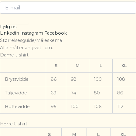
Tilmeld
Følg os
Linkedin
Instagram
Facebook
Størrelsesguide/Måleskema
Alle mål er angivet i cm.
Dame t-shirt
S
M
L
XL
Brystvidde
86
92
100
108
Taljevidde
69
74
80
86
Hoftevidde
95
100
106
112
Herre t-shirt
S
M
L
XL