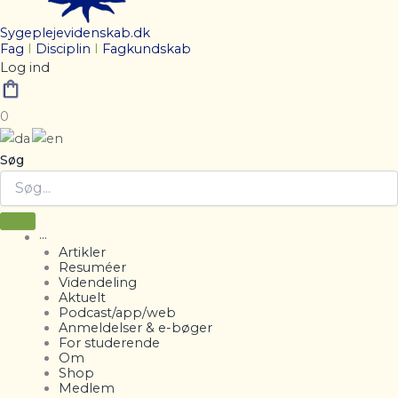
Sygeplejevidenskab.dk
Fag
I
Disciplin
I
Fagkundskab
Log ind
0
Søg
···
Artikler
Resuméer
Videndeling
Aktuelt
Podcast/app/web
Anmeldelser & e-bøger
For studerende
Om
Shop
Medlem