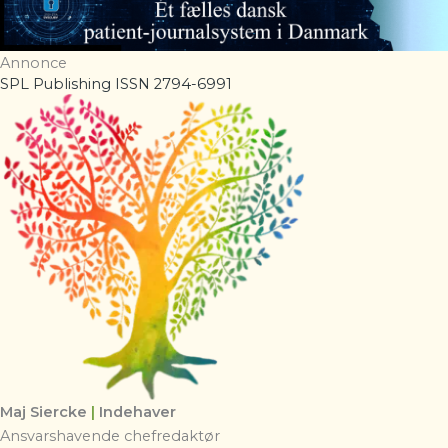
Annonce
SPL Publishing ISSN 2794-6991
Maj Siercke
|
Indehaver
Ansvarshavende chefredaktør