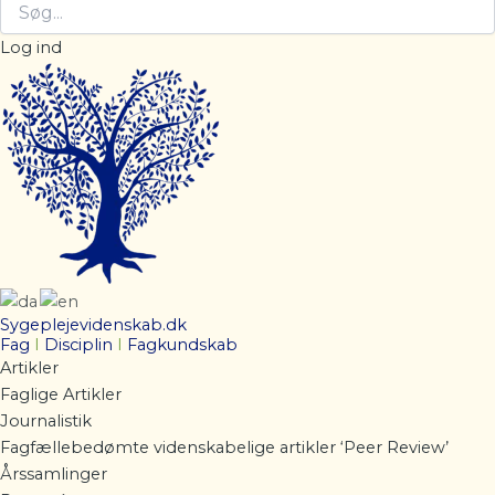
Log ind
Sygeplejevidenskab.dk
Fag
I
Disciplin
I
Fagkundskab
Artikler
Faglige Artikler
Journalistik
Fagfællebedømte videnskabelige artikler ‘Peer Review’
Årssamlinger