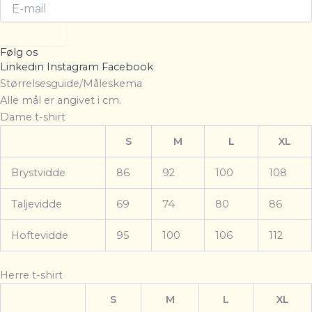
Tilmeld
Følg os
Linkedin
Instagram
Facebook
Størrelsesguide/Måleskema
Alle mål er angivet i cm.
Dame t-shirt
S
M
L
XL
Brystvidde
86
92
100
108
Taljevidde
69
74
80
86
Hoftevidde
95
100
106
112
Herre t-shirt
S
M
L
XL