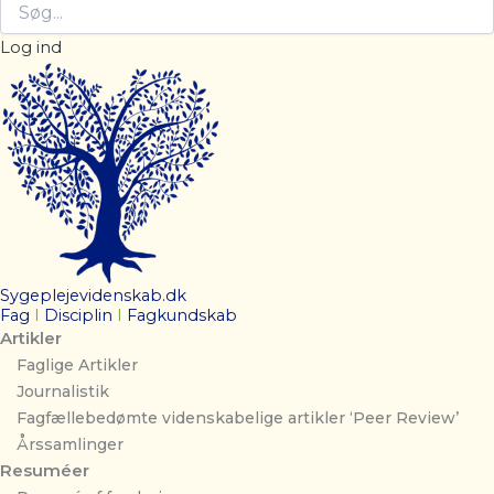
Log ind
Sygeplejevidenskab.dk
Fag
I
Disciplin
I
Fagkundskab
Artikler
Faglige Artikler
Journalistik
Fagfællebedømte videnskabelige artikler ‘Peer Review’
Årssamlinger
Resuméer