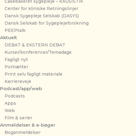
Casebaseret sygepleje – KAUSISTIK
Center for kliniske Retningslinjer
Dansk Sygepleje Selskab (DASYS)
Dansk Selskab for Sygeplejeforskning
PEEPtalk
Aktuelt
DEBAT & EKSTERN DEBAT
Kurser/konferencer/Temadage
Fagligt nyt
Portrætter
Print selv fagligt materiale
Karriereveje
Podcast/app/web
Podcasts
Apps
Web
Film & serier
Anmeldelser & e-bøger
Boganmeldelser