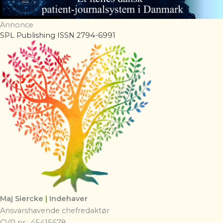
Annonce
SPL Publishing ISSN 2794-6991
Maj Siercke
|
Indehaver
Ansvarshavende chefredaktør
CVR nr.: 45415678