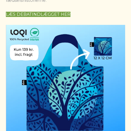
rædselshistorierne.
LÆS DEBATINDLÆGGET HER