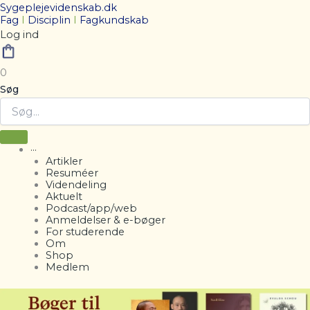
Sygeplejevidenskab.dk
Fag
I
Disciplin
I
Fagkundskab
Log ind
0
Søg
···
Artikler
Resuméer
Videndeling
Aktuelt
Podcast/app/web
Anmeldelser & e-bøger
For studerende
Om
Shop
Medlem