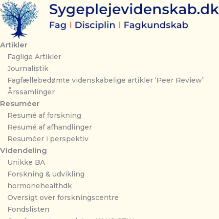
Gå
til
indholdet
Artikler
Faglige Artikler
Journalistik
Fagfællebedømte videnskabelige artikler ‘Peer Review’
Årssamlinger
Resuméer
Resumé af forskning
Resumé af afhandlinger
Resuméer i perspektiv
Videndeling
Unikke BA
Forskning & udvikling
hormonehealthdk
Oversigt over forskningscentre
Fondslisten