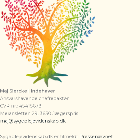
Maj Siercke
|
Indehaver
Ansvarshavende chefredaktør
CVR nr.: 45415678
Meransletten 29, 3630 Jægerspris
maj@sygeplejevidenskab.dk
Sygeplejevidenskab.dk er tilmeldt
Pressenævnet