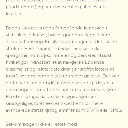
(bygge huset) baseret på den afhængige variabel
(fundamentet) og henviser samtidig til relevante
kapitler.
Bogen kan læses uden forudgående kendskab til
statistik eller kurser, hvilket gør den velegnet som
introduktionsbog. En styrke ved bogen er dens klare
struktur. Hvert kapitel indledes med centrale
spørgsmål, som opsummeres og besvares til sidst,
hvilket gør indholdet let at navigere i. Løbende
eksempler og relaterbare data gør stoffet lettere at
forstå, selvom kompleksiteten stiger gradvist. Det kan
derfor være en god idé at genlæse særligt de sidste
dele i bogen. Forfatterens tips om at udføre analyser i
Excel er nyttige, da de fleste sygeplejersker
sandsynligvis foretrækker Excel frem for mere
avancerede statistikprogrammer som STATA eller SPSS.
Selvom bogen ikke er rettet mod