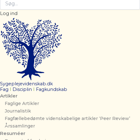
Log ind
Sygeplejevidenskab.dk
Fag
I
Disciplin
I
Fagkundskab
Artikler
Faglige Artikler
Journalistik
Fagfællebedømte videnskabelige artikler ‘Peer Review’
Årssamlinger
Resuméer