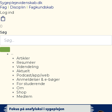
Sygeplejevidenskab.dk
Fag
I
Disciplin
I
Fagkundskab
Log ind
0
Søg
···
Artikler
Resuméer
Videndeling
Aktuelt
Podcast/app/web
Anmeldelser & e-bøger
For studerende
Om
Shop
Medlem