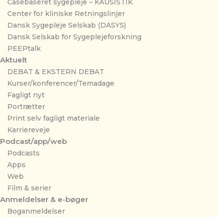
Casebaseret sygepleje – KAUSISTIK
Center for kliniske Retningslinjer
Dansk Sygepleje Selskab (DASYS)
Dansk Selskab for Sygeplejeforskning
PEEPtalk
Aktuelt
DEBAT & EKSTERN DEBAT
Kurser/konferencer/Temadage
Fagligt nyt
Portrætter
Print selv fagligt materiale
Karriereveje
Podcast/app/web
Podcasts
Apps
Web
Film & serier
Anmeldelser & e-bøger
Boganmeldelser