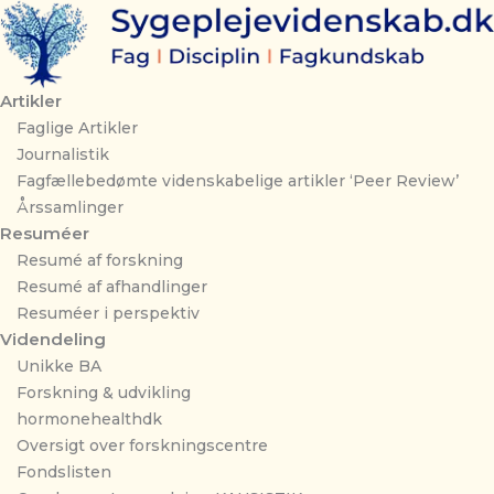
Gå
til
indholdet
Artikler
Faglige Artikler
Journalistik
Fagfællebedømte videnskabelige artikler ‘Peer Review’
Årssamlinger
Resuméer
Resumé af forskning
Resumé af afhandlinger
Resuméer i perspektiv
Videndeling
Unikke BA
Forskning & udvikling
hormonehealthdk
Oversigt over forskningscentre
Fondslisten