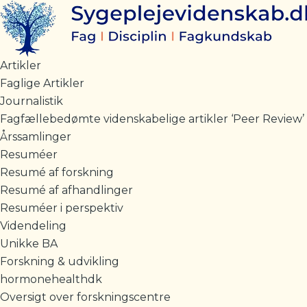
Gå
til
indholdet
Artikler
Faglige Artikler
Journalistik
Fagfællebedømte videnskabelige artikler ‘Peer Review’
Årssamlinger
Resuméer
Resumé af forskning
Resumé af afhandlinger
Resuméer i perspektiv
Videndeling
Unikke BA
Forskning & udvikling
hormonehealthdk
Oversigt over forskningscentre