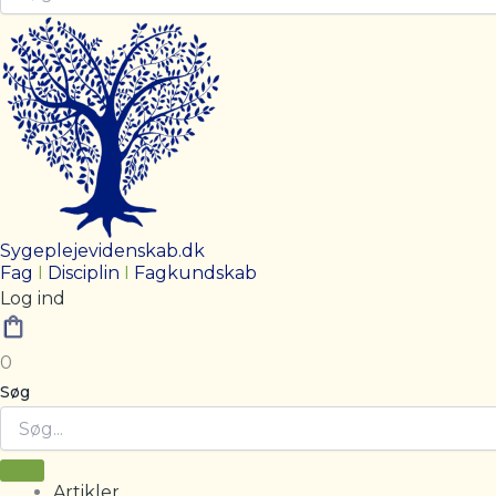
Sygeplejevidenskab.dk
Fag
I
Disciplin
I
Fagkundskab
Log ind
0
Søg
Artikler