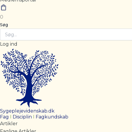
0
Søg
Log ind
Sygeplejevidenskab.dk
Fag
I
Disciplin
I
Fagkundskab
Artikler
Faglige Artikler