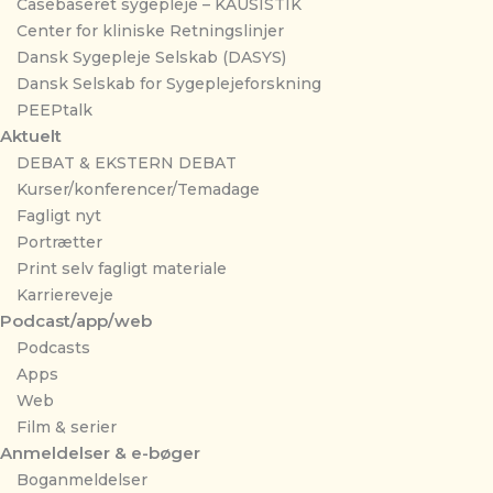
Casebaseret sygepleje – KAUSISTIK
Center for kliniske Retningslinjer
Dansk Sygepleje Selskab (DASYS)
Dansk Selskab for Sygeplejeforskning
PEEPtalk
Aktuelt
DEBAT & EKSTERN DEBAT
Kurser/konferencer/Temadage
Fagligt nyt
Portrætter
Print selv fagligt materiale
Karriereveje
Podcast/app/web
Podcasts
Apps
Web
Film & serier
Anmeldelser & e-bøger
Boganmeldelser