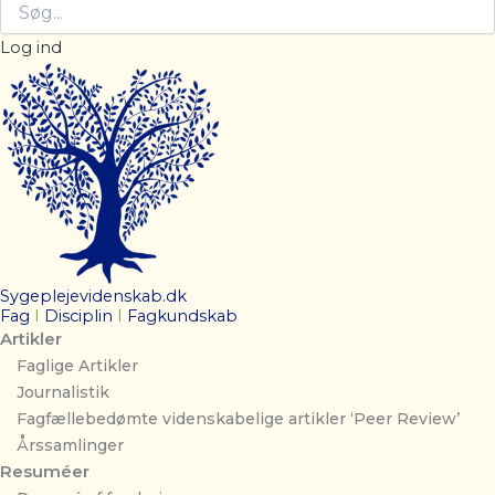
Log ind
Sygeplejevidenskab.dk
Fag
I
Disciplin
I
Fagkundskab
Artikler
Faglige Artikler
Journalistik
Fagfællebedømte videnskabelige artikler ‘Peer Review’
Årssamlinger
Resuméer