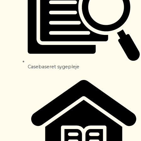
Casebaseret sygepleje