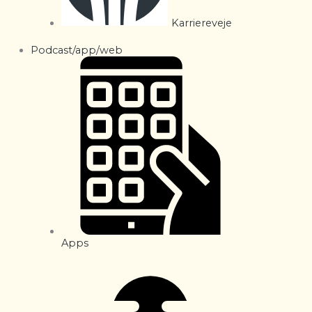
Karriereveje
Podcast/app/web
Apps