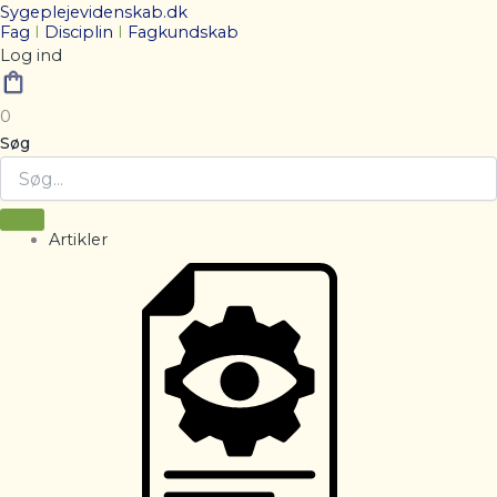
Sygeplejevidenskab.dk
Fag
I
Disciplin
I
Fagkundskab
Log ind
0
Søg
Artikler