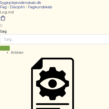
Sygeplejevidenskab.dk
Fag
I
Disciplin
I
Fagkundskab
Log ind
0
Søg
Artikler