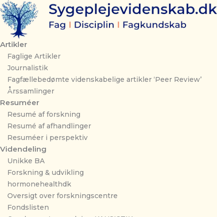
Gå
til
indholdet
Artikler
Faglige Artikler
Journalistik
Fagfællebedømte videnskabelige artikler ‘Peer Review’
Årssamlinger
Resuméer
Resumé af forskning
Resumé af afhandlinger
Resuméer i perspektiv
Videndeling
Unikke BA
Forskning & udvikling
hormonehealthdk
Oversigt over forskningscentre
Fondslisten