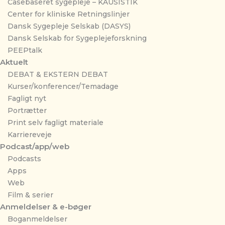
Casebaseret sygepleje – KAUSISTIK
Center for kliniske Retningslinjer
Dansk Sygepleje Selskab (DASYS)
Dansk Selskab for Sygeplejeforskning
PEEPtalk
Aktuelt
DEBAT & EKSTERN DEBAT
Kurser/konferencer/Temadage
Fagligt nyt
Portrætter
Print selv fagligt materiale
Karriereveje
Podcast/app/web
Podcasts
Apps
Web
Film & serier
Anmeldelser & e-bøger
Boganmeldelser