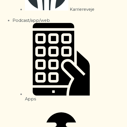
Karriereveje
Podcast/app/web
Apps