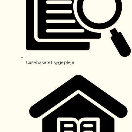
Casebaseret sygepleje