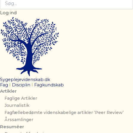
Log ind
Sygeplejevidenskab.dk
Fag
I
Disciplin
I
Fagkundskab
Artikler
Faglige Artikler
Journalistik
Fagfællebedømte videnskabelige artikler ‘Peer Review’
Årssamlinger
Resuméer