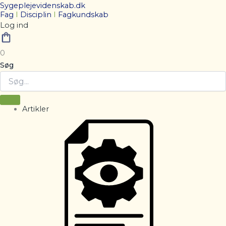
Sygeplejevidenskab.dk
Fag
I
Disciplin
I
Fagkundskab
Log ind
0
Søg
Artikler