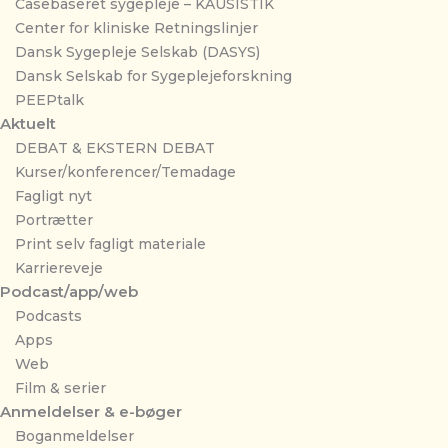
Casebaseret sygepleje – KAUSISTIK
Center for kliniske Retningslinjer
Dansk Sygepleje Selskab (DASYS)
Dansk Selskab for Sygeplejeforskning
PEEPtalk
Aktuelt
DEBAT & EKSTERN DEBAT
Kurser/konferencer/Temadage
Fagligt nyt
Portrætter
Print selv fagligt materiale
Karriereveje
Podcast/app/web
Podcasts
Apps
Web
Film & serier
Anmeldelser & e-bøger
Boganmeldelser