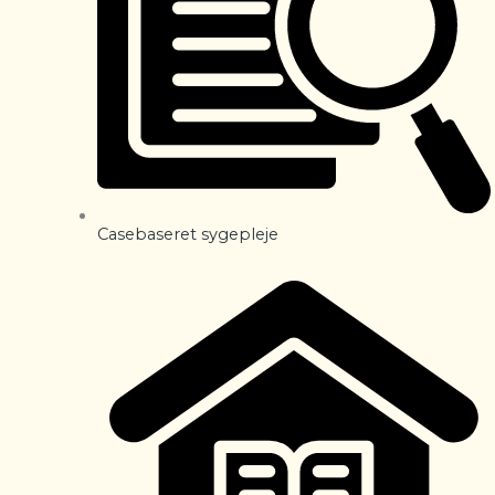
Casebaseret sygepleje