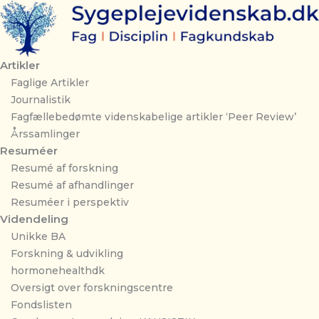
Gå
til
indholdet
Artikler
Faglige Artikler
Journalistik
Fagfællebedømte videnskabelige artikler ‘Peer Review’
Årssamlinger
Resuméer
Resumé af forskning
Resumé af afhandlinger
Resuméer i perspektiv
Videndeling
Unikke BA
Forskning & udvikling
hormonehealthdk
Oversigt over forskningscentre
Fondslisten