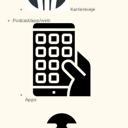
Karriereveje
Podcast/app/web
Apps