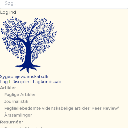
Log ind
Sygeplejevidenskab.dk
Fag
I
Disciplin
I
Fagkundskab
Artikler
Faglige Artikler
Journalistik
Fagfællebedømte videnskabelige artikler ‘Peer Review’
Årssamlinger
Resuméer