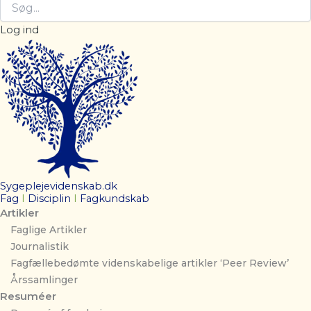
Log ind
Sygeplejevidenskab.dk
Fag
I
Disciplin
I
Fagkundskab
Artikler
Faglige Artikler
Journalistik
Fagfællebedømte videnskabelige artikler ‘Peer Review’
Årssamlinger
Resuméer