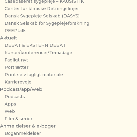
Casebaseret sygepleje – KAUSISTIK
Center for kliniske Retningslinjer
Dansk Sygepleje Selskab (DASYS)
Dansk Selskab for Sygeplejeforskning
PEEPtalk
Aktuelt
DEBAT & EKSTERN DEBAT
Kurser/konferencer/Temadage
Fagligt nyt
Portrætter
Print selv fagligt materiale
Karriereveje
Podcast/app/web
Podcasts
Apps
Web
Film & serier
Anmeldelser & e-bøger
Boganmeldelser