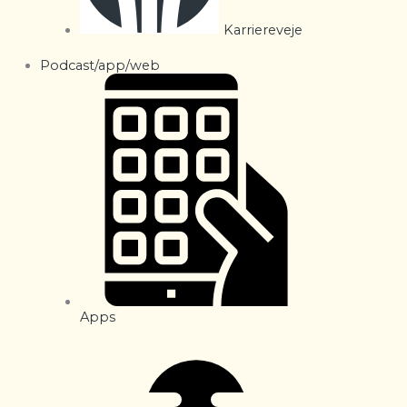
Karriereveje
Podcast/app/web
Apps