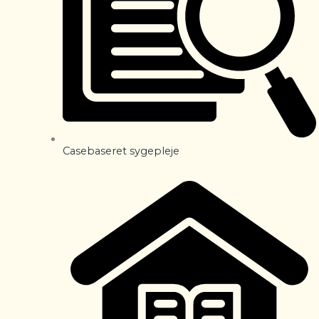
Casebaseret sygepleje