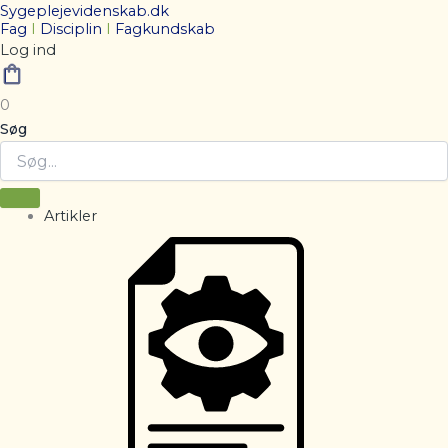
Sygeplejevidenskab.dk
Fag
I
Disciplin
I
Fagkundskab
Log ind
0
Søg
Artikler