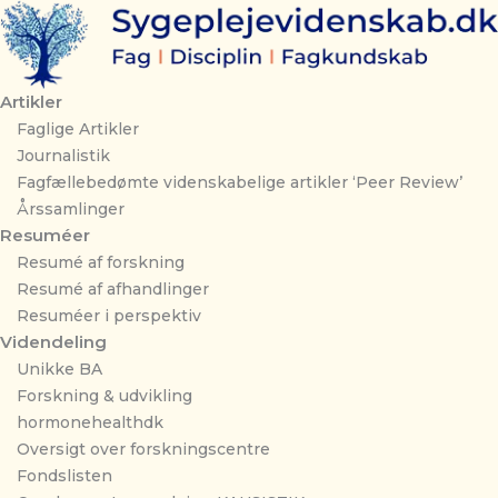
Gå
til
indholdet
Artikler
Faglige Artikler
Journalistik
Fagfællebedømte videnskabelige artikler ‘Peer Review’
Årssamlinger
Resuméer
Resumé af forskning
Resumé af afhandlinger
Resuméer i perspektiv
Videndeling
Unikke BA
Forskning & udvikling
hormonehealthdk
Oversigt over forskningscentre
Fondslisten