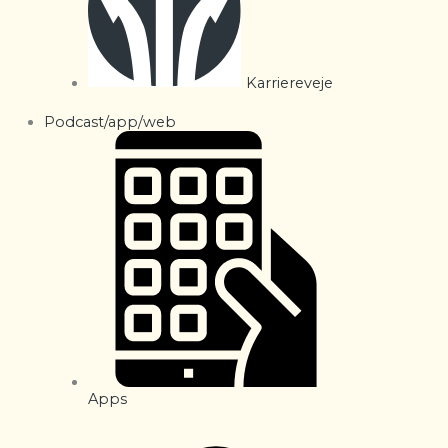
Karriereveje
Podcast/app/web
Apps