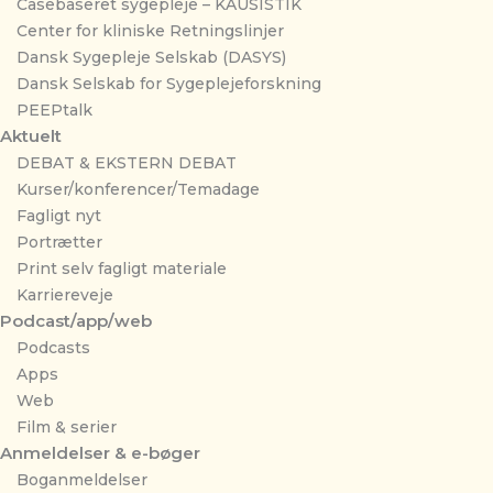
Casebaseret sygepleje – KAUSISTIK
Center for kliniske Retningslinjer
Dansk Sygepleje Selskab (DASYS)
Dansk Selskab for Sygeplejeforskning
PEEPtalk
Aktuelt
DEBAT & EKSTERN DEBAT
Kurser/konferencer/Temadage
Fagligt nyt
Portrætter
Print selv fagligt materiale
Karriereveje
Podcast/app/web
Podcasts
Apps
Web
Film & serier
Anmeldelser & e-bøger
Boganmeldelser