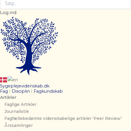
Log ind
Sygeplejevidenskab.dk
Fag
I
Disciplin
I
Fagkundskab
Artikler
Faglige Artikler
Journalistik
Fagfællebedømte videnskabelige artikler ‘Peer Review’
Årssamlinger