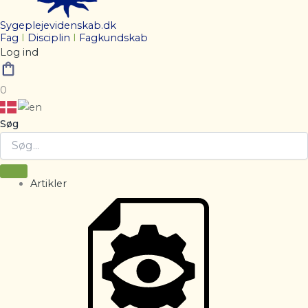
Sygeplejevidenskab.dk
Fag
I
Disciplin
I
Fagkundskab
Log ind
0
Søg
Artikler