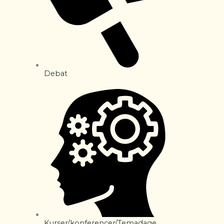
Debat
Kurser/konferencer/Temadage