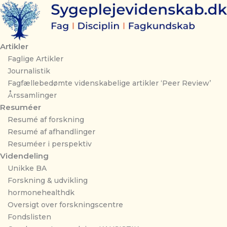
Gå
til
indholdet
Artikler
Faglige Artikler
Journalistik
Fagfællebedømte videnskabelige artikler ‘Peer Review’
Årssamlinger
Resuméer
Resumé af forskning
Resumé af afhandlinger
Resuméer i perspektiv
Videndeling
Unikke BA
Forskning & udvikling
hormonehealthdk
Oversigt over forskningscentre
Fondslisten