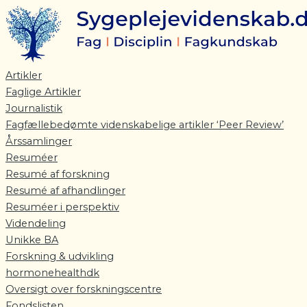
Gå
til
indholdet
Artikler
Faglige Artikler
Journalistik
Fagfællebedømte videnskabelige artikler ‘Peer Review’
Årssamlinger
Resuméer
Resumé af forskning
Resumé af afhandlinger
Resuméer i perspektiv
Videndeling
Unikke BA
Forskning & udvikling
hormonehealthdk
Oversigt over forskningscentre
Fondslisten