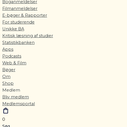
Boganmeldelser
Filmanmeldelser
E-bøger & Rapporter
For studerende
Unikke BA
Kritisk læsning af studier
Statistikbanken
Apps
Podcasts
Web & Film
Bøger
Om
Shop
Medlem
Bliv medlem
Medlemsportal
0
Søg