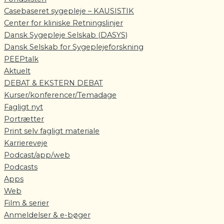
Casebaseret sygepleje – KAUSISTIK
Center for kliniske Retningslinjer
Dansk Sygepleje Selskab (DASYS)
Dansk Selskab for Sygeplejeforskning
PEEPtalk
Aktuelt
DEBAT & EKSTERN DEBAT
Kurser/konferencer/Temadage
Fagligt nyt
Portrætter
Print selv fagligt materiale
Karriereveje
Podcast/app/web
Podcasts
Apps
Web
Film & serier
Anmeldelser & e-bøger