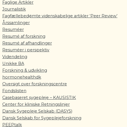
Faglige Artikler
Journalistik
Fagfællebedømte videnskabelige artikler ‘Peer Review’
Årssamlinger
Resuméer
Resumé af forskning
Resumé af afhandlinger
Resuméer i perspektiv
Videndeling
Unikke BA
Forskning & udvikling
hormonehealthdk
Oversigt over forskningscentre
Fondslisten
Casebaseret sygepleje – KAUSISTIK
Center for kliniske Retningslinjer
Dansk Sygepleje Selskab (DASYS)
Dansk Selskab for Sygeplejeforskning
PEEPtalk