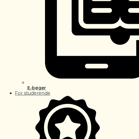
E-bøger
For studerende