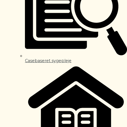
Casebaseret sygepleje