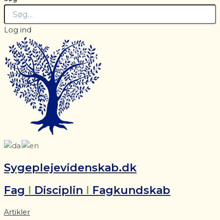
Log ind
Sygeplejevidenskab.dk
Fag
I
Disciplin
I
Fagkundskab
Artikler