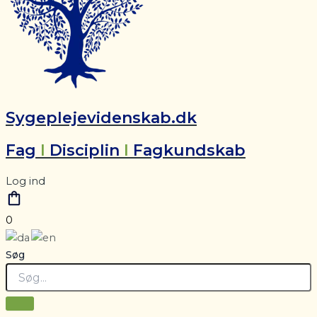
Sygeplejevidenskab.dk
Fag
I
Disciplin
I
Fagkundskab
Log ind
0
Søg