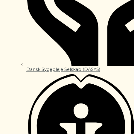
Dansk Sygepleje Selskab (DASYS)