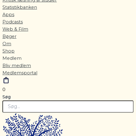
Statistikbanken
Apps
Podcasts
Web & Film
Bøger
Om
Shop
Medlem
Bliv medlem
Medlemsportal
0
Søg