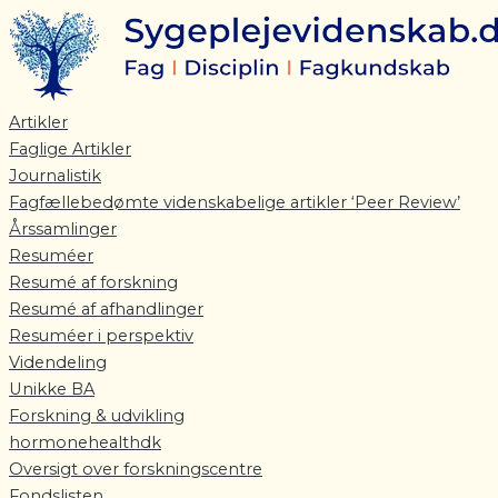
Gå
til
indholdet
Artikler
Faglige Artikler
Journalistik
Fagfællebedømte videnskabelige artikler ‘Peer Review’
Årssamlinger
Resuméer
Resumé af forskning
Resumé af afhandlinger
Resuméer i perspektiv
Videndeling
Unikke BA
Forskning & udvikling
hormonehealthdk
Oversigt over forskningscentre
Fondslisten