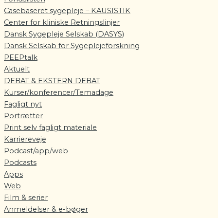
Casebaseret sygepleje – KAUSISTIK
Center for kliniske Retningslinjer
Dansk Sygepleje Selskab (DASYS)
Dansk Selskab for Sygeplejeforskning
PEEPtalk
Aktuelt
DEBAT & EKSTERN DEBAT
Kurser/konferencer/Temadage
Fagligt nyt
Portrætter
Print selv fagligt materiale
Karriereveje
Podcast/app/web
Podcasts
Apps
Web
Film & serier
Anmeldelser & e-bøger