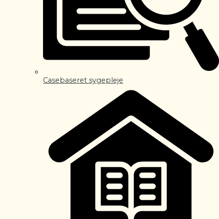
Casebaseret sygepleje