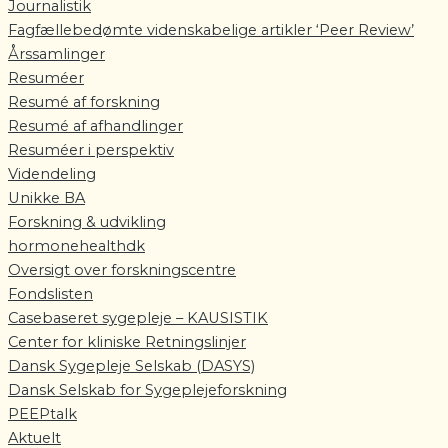
Journalistik
Fagfællebedømte videnskabelige artikler ‘Peer Review’
Årssamlinger
Resuméer
Resumé af forskning
Resumé af afhandlinger
Resuméer i perspektiv
Videndeling
Unikke BA
Forskning & udvikling
hormonehealthdk
Oversigt over forskningscentre
Fondslisten
Casebaseret sygepleje – KAUSISTIK
Center for kliniske Retningslinjer
Dansk Sygepleje Selskab (DASYS)
Dansk Selskab for Sygeplejeforskning
PEEPtalk
Aktuelt