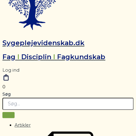
Sygeplejevidenskab.dk
Fag
I
Disciplin
I
Fagkundskab
Log ind
0
Søg
Artikler