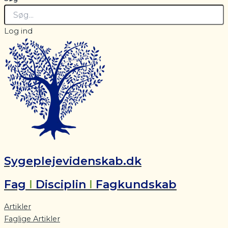
Log ind
Sygeplejevidenskab.dk
Fag
I
Disciplin
I
Fagkundskab
Artikler
Faglige Artikler