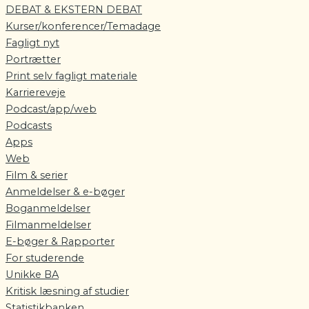
DEBAT & EKSTERN DEBAT
Kurser/konferencer/Temadage
Fagligt nyt
Portrætter
Print selv fagligt materiale
Karriereveje
Podcast/app/web
Podcasts
Apps
Web
Film & serier
Anmeldelser & e-bøger
Boganmeldelser
Filmanmeldelser
E-bøger & Rapporter
For studerende
Unikke BA
Kritisk læsning af studier
Statistikbanken