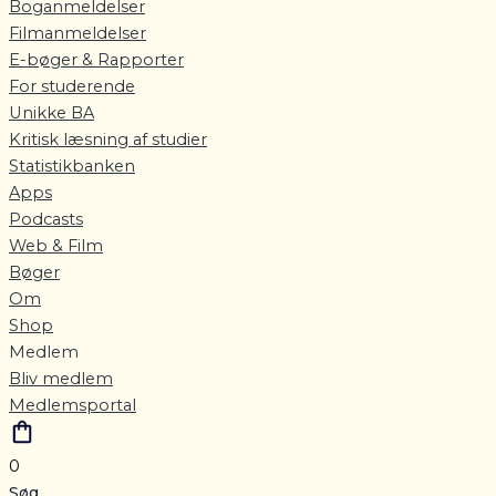
Boganmeldelser
Filmanmeldelser
E-bøger & Rapporter
For studerende
Unikke BA
Kritisk læsning af studier
Statistikbanken
Apps
Podcasts
Web & Film
Bøger
Om
Shop
Medlem
Bliv medlem
Medlemsportal
0
Søg