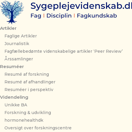
Gå
til
indholdet
Artikler
Faglige Artikler
Journalistik
Fagfællebedømte videnskabelige artikler ‘Peer Review’
Årssamlinger
Resuméer
Resumé af forskning
Resumé af afhandlinger
Resuméer i perspektiv
Videndeling
Unikke BA
Forskning & udvikling
hormonehealthdk
Oversigt over forskningscentre