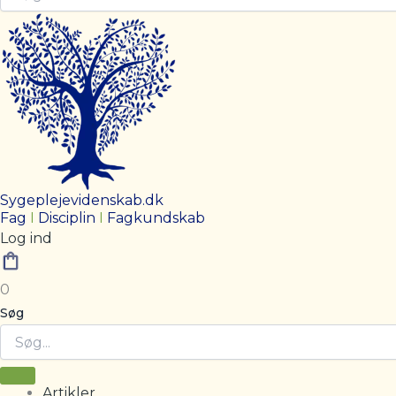
Sygeplejevidenskab.dk
Fag
I
Disciplin
I
Fagkundskab
Log ind
0
Søg
Artikler