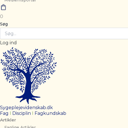
Medlemsportal
0
Søg
Log ind
Sygeplejevidenskab.dk
Fag
I
Disciplin
I
Fagkundskab
Artikler
Faglige Artikler