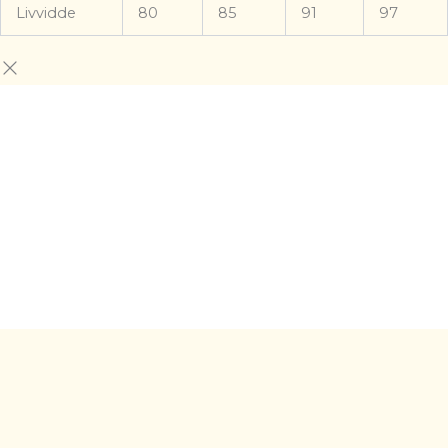
Livvidde
80
85
91
97