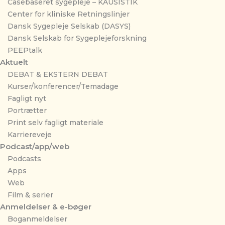
Casebaseret sygepleje – KAUSISTIK
Center for kliniske Retningslinjer
Dansk Sygepleje Selskab (DASYS)
Dansk Selskab for Sygeplejeforskning
PEEPtalk
Aktuelt
DEBAT & EKSTERN DEBAT
Kurser/konferencer/Temadage
Fagligt nyt
Portrætter
Print selv fagligt materiale
Karriereveje
Podcast/app/web
Podcasts
Apps
Web
Film & serier
Anmeldelser & e-bøger
Boganmeldelser