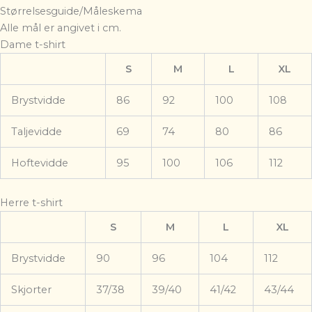
Størrelsesguide/Måleskema
Alle mål er angivet i cm.
Dame t-shirt
S
M
L
XL
Brystvidde
86
92
100
108
Taljevidde
69
74
80
86
Hoftevidde
95
100
106
112
Herre t-shirt
S
M
L
XL
Brystvidde
90
96
104
112
Skjorter
37/38
39/40
41/42
43/44