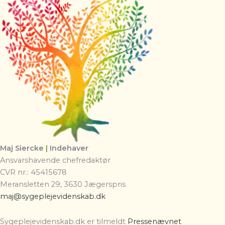
Maj Siercke
|
Indehaver
Ansvarshavende chefredaktør
CVR nr.: 45415678
Meransletten 29, 3630 Jægerspris
maj@sygeplejevidenskab.dk
Sygeplejevidenskab.dk er tilmeldt
Pressenævnet