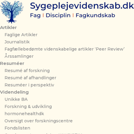
Gå
til
indholdet
Artikler
Faglige Artikler
Journalistik
Fagfællebedømte videnskabelige artikler ‘Peer Review’
Årssamlinger
Resuméer
Resumé af forskning
Resumé af afhandlinger
Resuméer i perspektiv
Videndeling
Unikke BA
Forskning & udvikling
hormonehealthdk
Oversigt over forskningscentre
Fondslisten