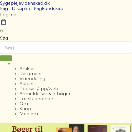
Sygeplejevidenskab.dk
Fag
I
Disciplin
I
Fagkundskab
Log ind
0
Søg
···
Artikler
Resuméer
Videndeling
Aktuelt
Podcast/app/web
Anmeldelser & e-bøger
For studerende
Om
Shop
Medlem