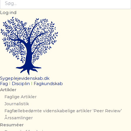
Log ind
Sygeplejevidenskab.dk
Fag
I
Disciplin
I
Fagkundskab
Artikler
Faglige Artikler
Journalistik
Fagfællebedømte videnskabelige artikler ‘Peer Review’
Årssamlinger
Resuméer