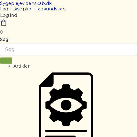
Sygeplejevidenskab.dk
Fag
I
Disciplin
I
Fagkundskab
Log ind
0
Søg
Artikler