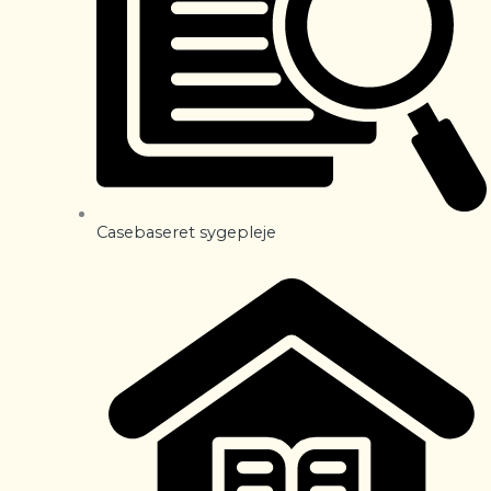
Casebaseret sygepleje