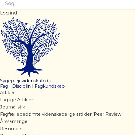
Log ind
Sygeplejevidenskab.dk
Fag
I
Disciplin
I
Fagkundskab
Artikler
Faglige Artikler
Journalistik
Fagfællebedømte videnskabelige artikler ‘Peer Review’
Årssamlinger
Resuméer