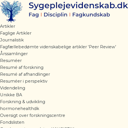
Gå
til
indholdet
Artikler
Faglige Artikler
Journalistik
Fagfællebedømte videnskabelige artikler ‘Peer Review’
Årssamlinger
Resuméer
Resumé af forskning
Resumé af afhandlinger
Resuméer i perspektiv
Videndeling
Unikke BA
Forskning & udvikling
hormonehealthdk
Oversigt over forskningscentre
Fondslisten