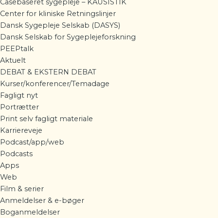
Casebaseret sygepleje – KAUSISTIK
Center for kliniske Retningslinjer
Dansk Sygepleje Selskab (DASYS)
Dansk Selskab for Sygeplejeforskning
PEEPtalk
Aktuelt
DEBAT & EKSTERN DEBAT
Kurser/konferencer/Temadage
Fagligt nyt
Portrætter
Print selv fagligt materiale
Karriereveje
Podcast/app/web
Podcasts
Apps
Web
Film & serier
Anmeldelser & e-bøger
Boganmeldelser