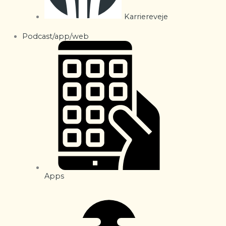
Karriereveje
Podcast/app/web
Apps