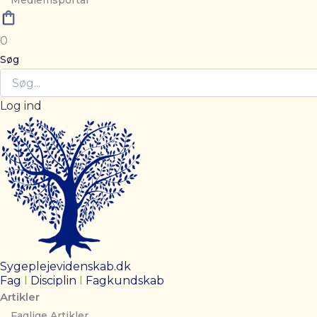
Medlemsportal
0
Søg
Log ind
Sygeplejevidenskab.dk
Fag
I
Disciplin
I
Fagkundskab
Artikler
Faglige Artikler