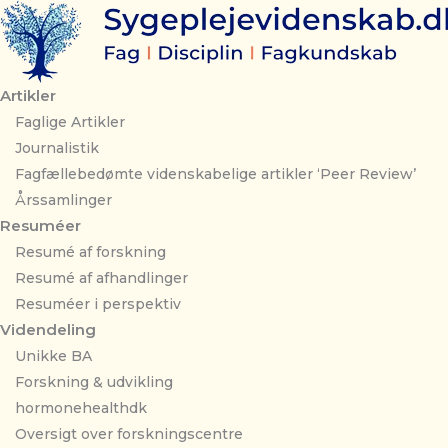
Gå
til
indholdet
Artikler
Faglige Artikler
Journalistik
Fagfællebedømte videnskabelige artikler ‘Peer Review’
Årssamlinger
Resuméer
Resumé af forskning
Resumé af afhandlinger
Resuméer i perspektiv
Videndeling
Unikke BA
Forskning & udvikling
hormonehealthdk
Oversigt over forskningscentre