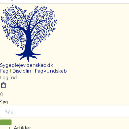
Sygeplejevidenskab.dk
Fag
I
Disciplin
I
Fagkundskab
Log ind
0
Søg
Artikler