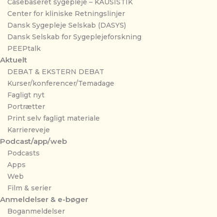
Casebaseret sygepleje – KAUSISTIK
Center for kliniske Retningslinjer
Dansk Sygepleje Selskab (DASYS)
Dansk Selskab for Sygeplejeforskning
PEEPtalk
Aktuelt
DEBAT & EKSTERN DEBAT
Kurser/konferencer/Temadage
Fagligt nyt
Portrætter
Print selv fagligt materiale
Karriereveje
Podcast/app/web
Podcasts
Apps
Web
Film & serier
Anmeldelser & e-bøger
Boganmeldelser