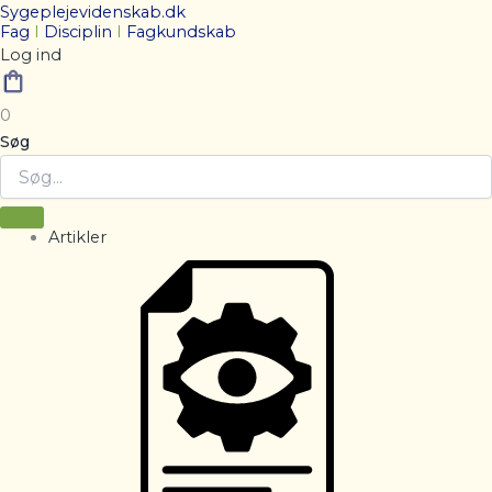
Sygeplejevidenskab.dk
Fag
I
Disciplin
I
Fagkundskab
Log ind
0
Søg
Artikler