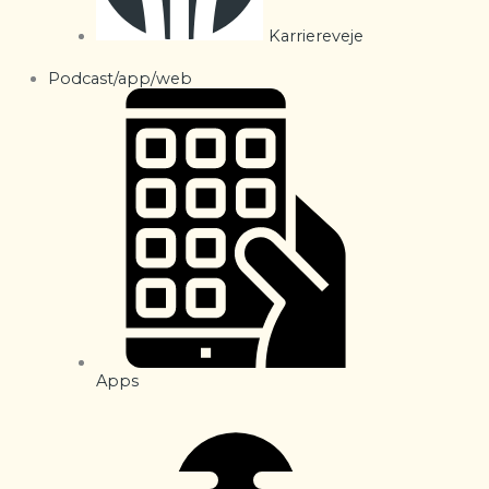
Karriereveje
Podcast/app/web
Apps