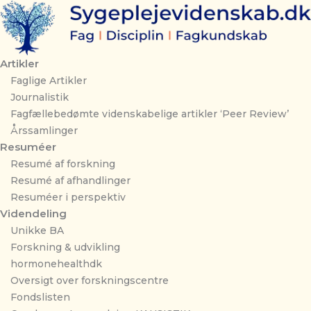
Gå
til
indholdet
Artikler
Faglige Artikler
Journalistik
Fagfællebedømte videnskabelige artikler ‘Peer Review’
Årssamlinger
Resuméer
Resumé af forskning
Resumé af afhandlinger
Resuméer i perspektiv
Videndeling
Unikke BA
Forskning & udvikling
hormonehealthdk
Oversigt over forskningscentre
Fondslisten