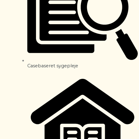
Casebaseret sygepleje