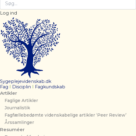
Log ind
Sygeplejevidenskab.dk
Fag
I
Disciplin
I
Fagkundskab
Artikler
Faglige Artikler
Journalistik
Fagfællebedømte videnskabelige artikler ‘Peer Review’
Årssamlinger
Resuméer