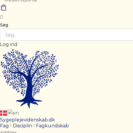
Medlemsportal
0
Søg
Log ind
Sygeplejevidenskab.dk
Fag
I
Disciplin
I
Fagkundskab
Artikler