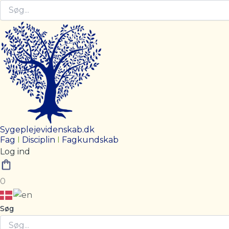
Sygeplejevidenskab.dk
Fag
I
Disciplin
I
Fagkundskab
Log ind
0
Søg