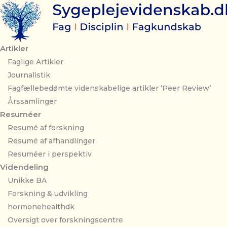
Gå
til
indholdet
Artikler
Faglige Artikler
Journalistik
Fagfællebedømte videnskabelige artikler ‘Peer Review’
Årssamlinger
Resuméer
Resumé af forskning
Resumé af afhandlinger
Resuméer i perspektiv
Videndeling
Unikke BA
Forskning & udvikling
hormonehealthdk
Oversigt over forskningscentre