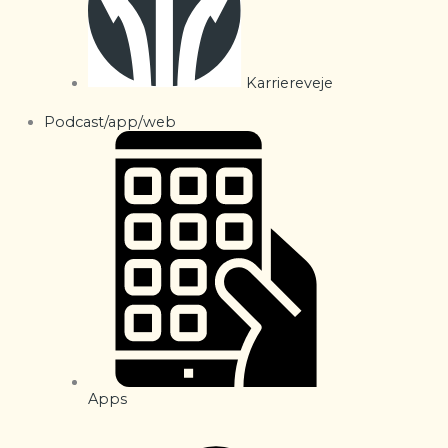
Karriereveje
Podcast/app/web
Apps