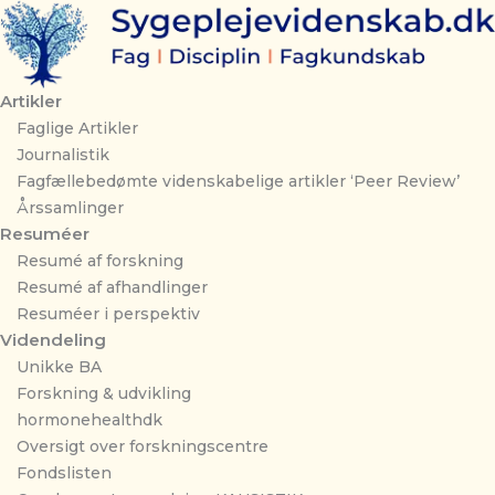
Gå
til
indholdet
Artikler
Faglige Artikler
Journalistik
Fagfællebedømte videnskabelige artikler ‘Peer Review’
Årssamlinger
Resuméer
Resumé af forskning
Resumé af afhandlinger
Resuméer i perspektiv
Videndeling
Unikke BA
Forskning & udvikling
hormonehealthdk
Oversigt over forskningscentre
Fondslisten