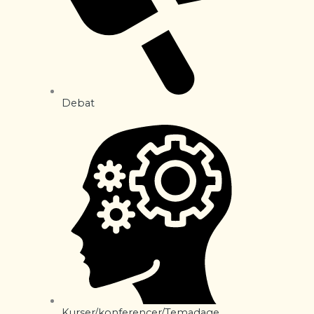
Debat
Kurser/konferencer/Temadage