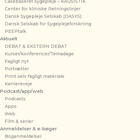
Casebaseret sygepleje – KAUSISTIK
Center for kliniske Retningslinjer
Dansk Sygepleje Selskab (DASYS)
Dansk Selskab for Sygeplejeforskning
PEEPtalk
Aktuelt
DEBAT & EKSTERN DEBAT
Kurser/konferencer/Temadage
Fagligt nyt
Portrætter
Print selv fagligt materiale
Karriereveje
Podcast/app/web
Podcasts
Apps
Web
Film & serier
Anmeldelser & e-bøger
Boganmeldelser