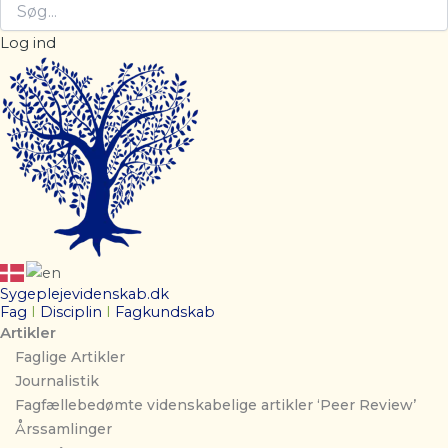
Log ind
Sygeplejevidenskab.dk
Fag
I
Disciplin
I
Fagkundskab
Artikler
Faglige Artikler
Journalistik
Fagfællebedømte videnskabelige artikler ‘Peer Review’
Årssamlinger