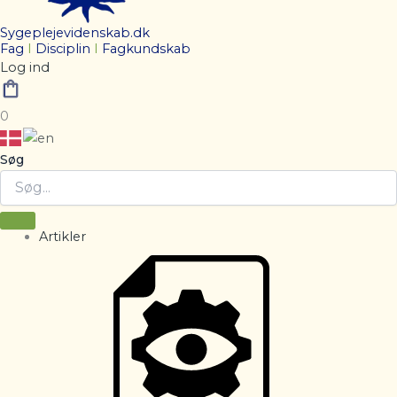
Sygeplejevidenskab.dk
Fag
I
Disciplin
I
Fagkundskab
Log ind
0
Søg
Artikler