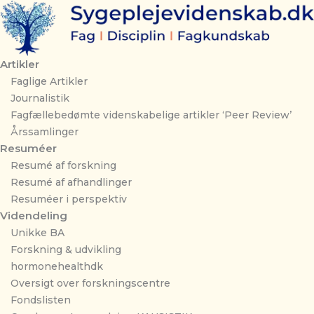
Gå
til
indholdet
Artikler
Faglige Artikler
Journalistik
Fagfællebedømte videnskabelige artikler ‘Peer Review’
Årssamlinger
Resuméer
Resumé af forskning
Resumé af afhandlinger
Resuméer i perspektiv
Videndeling
Unikke BA
Forskning & udvikling
hormonehealthdk
Oversigt over forskningscentre
Fondslisten