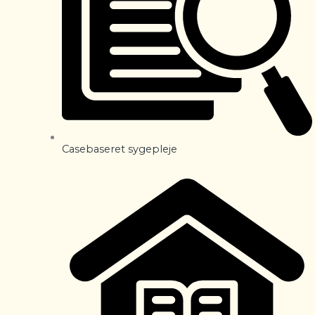
Casebaseret sygepleje