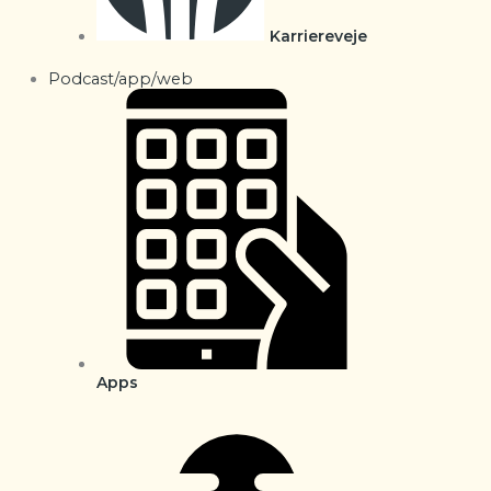
Karriereveje
Podcast/app/web
Apps