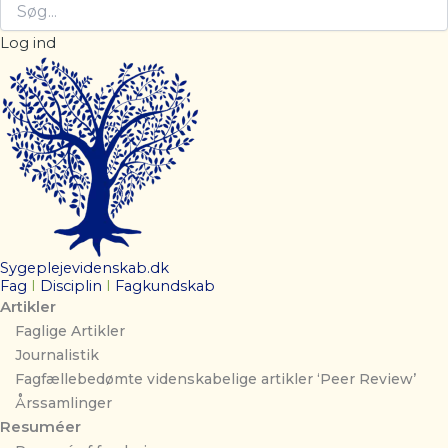
Log ind
Sygeplejevidenskab.dk
Fag
I
Disciplin
I
Fagkundskab
Artikler
Faglige Artikler
Journalistik
Fagfællebedømte videnskabelige artikler ‘Peer Review’
Årssamlinger
Resuméer