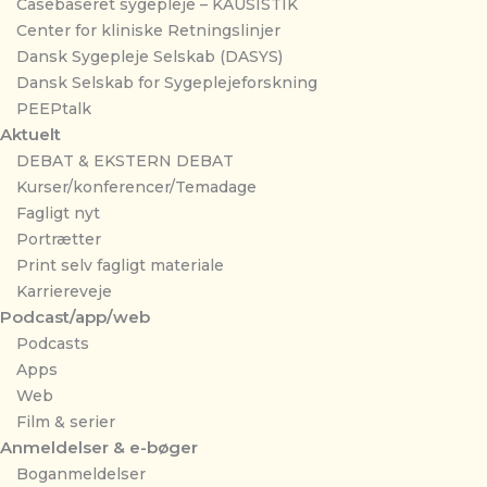
Casebaseret sygepleje – KAUSISTIK
Center for kliniske Retningslinjer
Dansk Sygepleje Selskab (DASYS)
Dansk Selskab for Sygeplejeforskning
PEEPtalk
Aktuelt
DEBAT & EKSTERN DEBAT
Kurser/konferencer/Temadage
Fagligt nyt
Portrætter
Print selv fagligt materiale
Karriereveje
Podcast/app/web
Podcasts
Apps
Web
Film & serier
Anmeldelser & e-bøger
Boganmeldelser