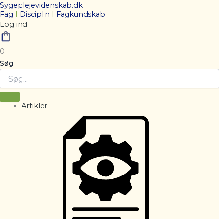
Sygeplejevidenskab.dk
Fag
I
Disciplin
I
Fagkundskab
Log ind
0
Søg
Artikler