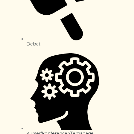
Debat
Kurser/konferencer/Temadage