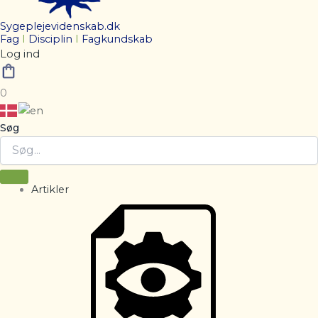
Sygeplejevidenskab.dk
Fag
I
Disciplin
I
Fagkundskab
Log ind
0
Søg
Artikler