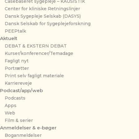
Casebaseret sygepleje – KAUSISTIK
Center for kliniske Retningslinjer
Dansk Sygepleje Selskab (DASYS)
Dansk Selskab for Sygeplejeforskning
PEEPtalk
Aktuelt
DEBAT & EKSTERN DEBAT
Kurser/konferencer/Temadage
Fagligt nyt
Portrætter
Print selv fagligt materiale
Karriereveje
Podcast/app/web
Podcasts
Apps
Web
Film & serier
Anmeldelser & e-bøger
Boganmeldelser