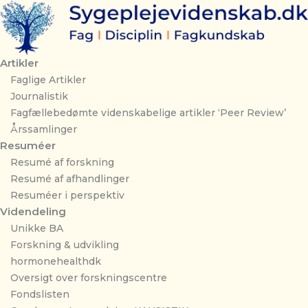
Gå
til
indholdet
Artikler
Faglige Artikler
Journalistik
Fagfællebedømte videnskabelige artikler ‘Peer Review’
Årssamlinger
Resuméer
Resumé af forskning
Resumé af afhandlinger
Resuméer i perspektiv
Videndeling
Unikke BA
Forskning & udvikling
hormonehealthdk
Oversigt over forskningscentre
Fondslisten