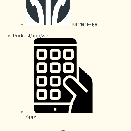
Karriereveje
Podcast/app/web
Apps