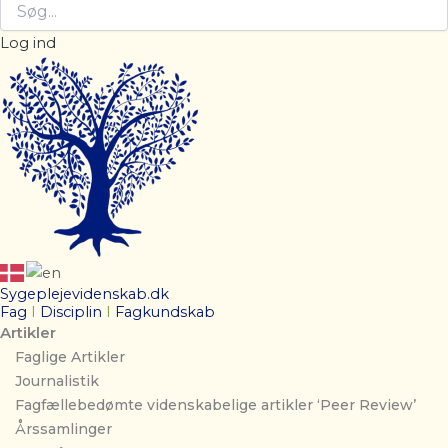
Log ind
Sygeplejevidenskab.dk
Fag
I
Disciplin
I
Fagkundskab
Artikler
Faglige Artikler
Journalistik
Fagfællebedømte videnskabelige artikler ‘Peer Review’
Årssamlinger