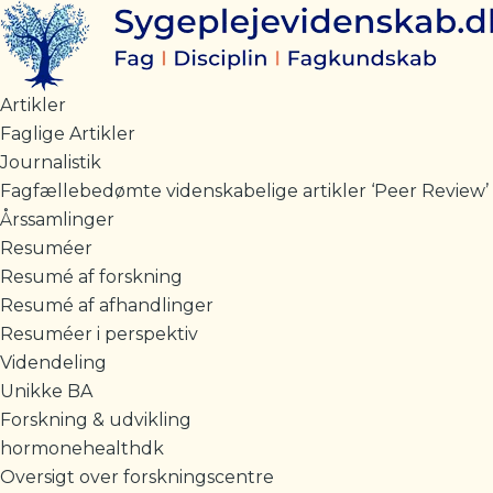
Gå
til
indholdet
Artikler
Faglige Artikler
Journalistik
Fagfællebedømte videnskabelige artikler ‘Peer Review’
Årssamlinger
Resuméer
Resumé af forskning
Resumé af afhandlinger
Resuméer i perspektiv
Videndeling
Unikke BA
Forskning & udvikling
hormonehealthdk
Oversigt over forskningscentre