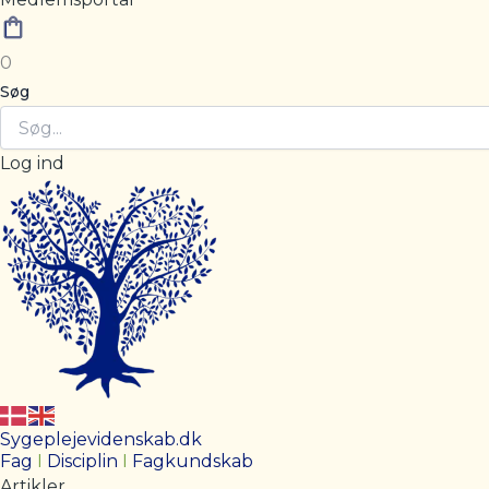
0
Søg
Log ind
Sygeplejevidenskab.dk
Fag
I
Disciplin
I
Fagkundskab
Artikler