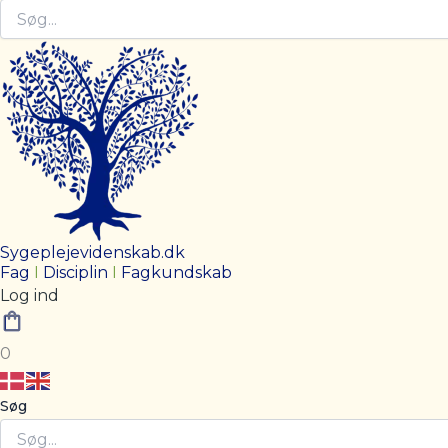
Sygeplejevidenskab.dk
Fag
I
Disciplin
I
Fagkundskab
Log ind
0
Søg