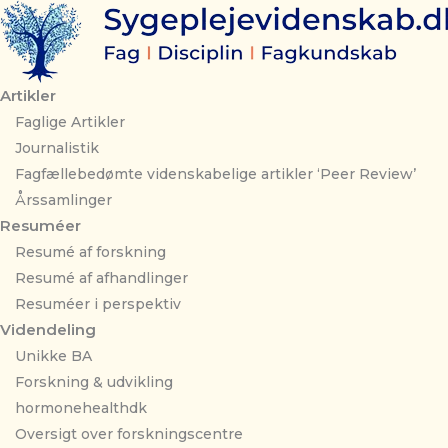
Gå
til
indholdet
Artikler
Faglige Artikler
Journalistik
Fagfællebedømte videnskabelige artikler ‘Peer Review’
Årssamlinger
Resuméer
Resumé af forskning
Resumé af afhandlinger
Resuméer i perspektiv
Videndeling
Unikke BA
Forskning & udvikling
hormonehealthdk
Oversigt over forskningscentre