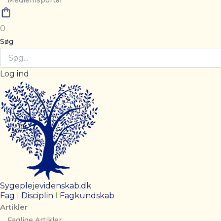
Medlemsportal
0
Søg
Log ind
Sygeplejevidenskab.dk
Fag
I
Disciplin
I
Fagkundskab
Artikler
Faglige Artikler