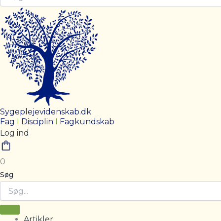
Sygeplejevidenskab.dk
Fag
I
Disciplin
I
Fagkundskab
Log ind
0
Søg
Artikler