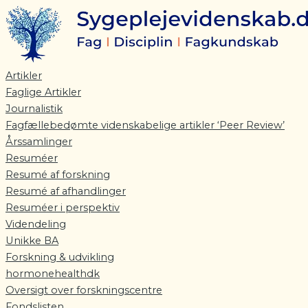
Gå
til
indholdet
Artikler
Faglige Artikler
Journalistik
Fagfællebedømte videnskabelige artikler ‘Peer Review’
Årssamlinger
Resuméer
Resumé af forskning
Resumé af afhandlinger
Resuméer i perspektiv
Videndeling
Unikke BA
Forskning & udvikling
hormonehealthdk
Oversigt over forskningscentre
Fondslisten