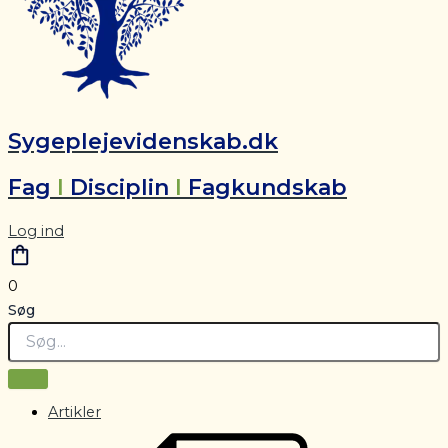
Sygeplejevidenskab.dk
Fag
I
Disciplin
I
Fagkundskab
Log ind
0
Søg
Artikler