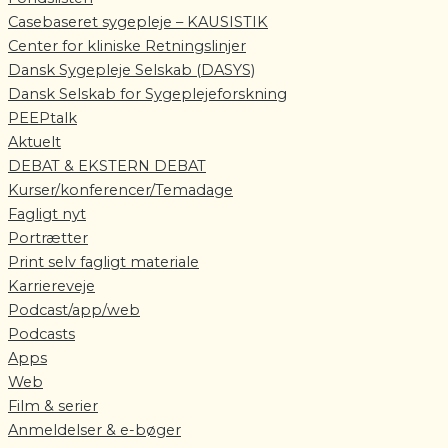
Casebaseret sygepleje – KAUSISTIK
Center for kliniske Retningslinjer
Dansk Sygepleje Selskab (DASYS)
Dansk Selskab for Sygeplejeforskning
PEEPtalk
Aktuelt
DEBAT & EKSTERN DEBAT
Kurser/konferencer/Temadage
Fagligt nyt
Portrætter
Print selv fagligt materiale
Karriereveje
Podcast/app/web
Podcasts
Apps
Web
Film & serier
Anmeldelser & e-bøger