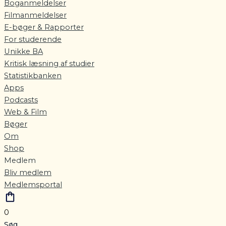
Boganmeldelser
Filmanmeldelser
E-bøger & Rapporter
For studerende
Unikke BA
Kritisk læsning af studier
Statistikbanken
Apps
Podcasts
Web & Film
Bøger
Om
Shop
Medlem
Bliv medlem
Medlemsportal
0
Søg