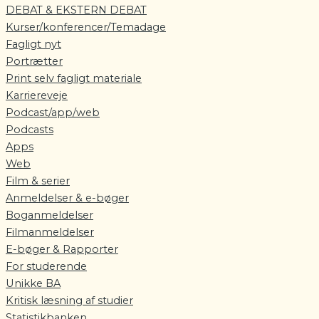
DEBAT & EKSTERN DEBAT
Kurser/konferencer/Temadage
Fagligt nyt
Portrætter
Print selv fagligt materiale
Karriereveje
Podcast/app/web
Podcasts
Apps
Web
Film & serier
Anmeldelser & e-bøger
Boganmeldelser
Filmanmeldelser
E-bøger & Rapporter
For studerende
Unikke BA
Kritisk læsning af studier
Statistikbanken