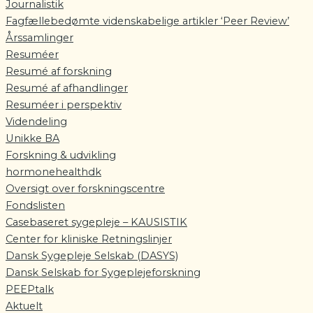
Journalistik
Fagfællebedømte videnskabelige artikler ‘Peer Review’
Årssamlinger
Resuméer
Resumé af forskning
Resumé af afhandlinger
Resuméer i perspektiv
Videndeling
Unikke BA
Forskning & udvikling
hormonehealthdk
Oversigt over forskningscentre
Fondslisten
Casebaseret sygepleje – KAUSISTIK
Center for kliniske Retningslinjer
Dansk Sygepleje Selskab (DASYS)
Dansk Selskab for Sygeplejeforskning
PEEPtalk
Aktuelt