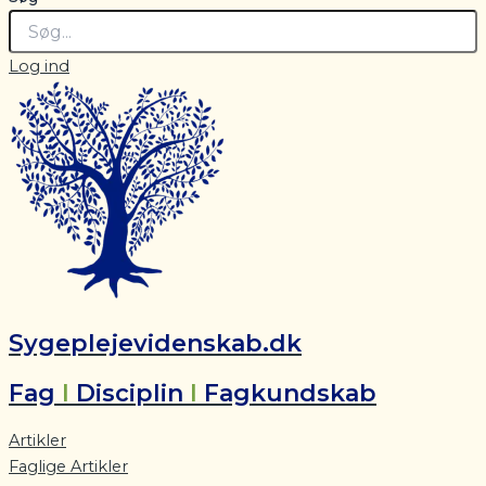
Log ind
Sygeplejevidenskab.dk
Fag
I
Disciplin
I
Fagkundskab
Artikler
Faglige Artikler