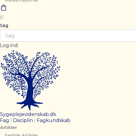
Medlemsportal
0
Søg
Log ind
Sygeplejevidenskab.dk
Fag
I
Disciplin
I
Fagkundskab
Artikler
Faglige Artikler