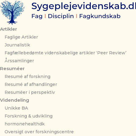
Gå
til
indholdet
Artikler
Faglige Artikler
Journalistik
Fagfællebedømte videnskabelige artikler ‘Peer Review’
Årssamlinger
Resuméer
Resumé af forskning
Resumé af afhandlinger
Resuméer i perspektiv
Videndeling
Unikke BA
Forskning & udvikling
hormonehealthdk
Oversigt over forskningscentre