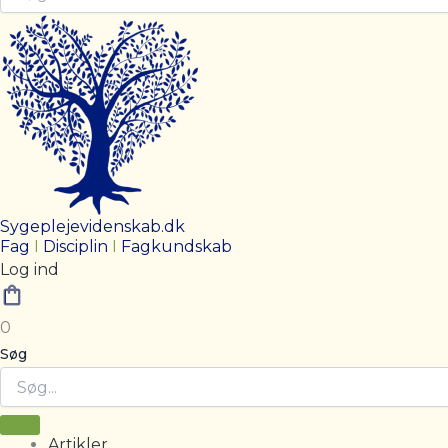
Sygeplejevidenskab.dk
Fag
I
Disciplin
I
Fagkundskab
Log ind
0
Søg
Artikler