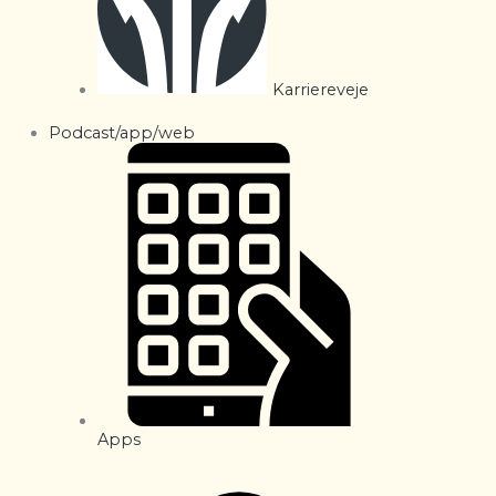
Karriereveje
Podcast/app/web
Apps