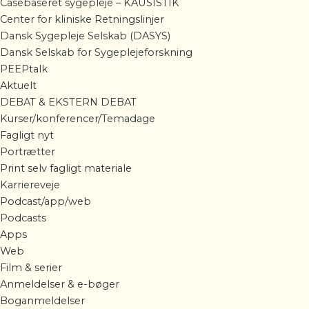
Casebaseret sygepleje – KAUSISTIK
Center for kliniske Retningslinjer
Dansk Sygepleje Selskab (DASYS)
Dansk Selskab for Sygeplejeforskning
PEEPtalk
Aktuelt
DEBAT & EKSTERN DEBAT
Kurser/konferencer/Temadage
Fagligt nyt
Portrætter
Print selv fagligt materiale
Karriereveje
Podcast/app/web
Podcasts
Apps
Web
Film & serier
Anmeldelser & e-bøger
Boganmeldelser