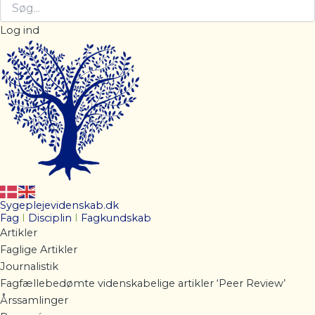
Log ind
Sygeplejevidenskab.dk
Fag
I
Disciplin
I
Fagkundskab
Artikler
Faglige Artikler
Journalistik
Fagfællebedømte videnskabelige artikler ‘Peer Review’
Årssamlinger