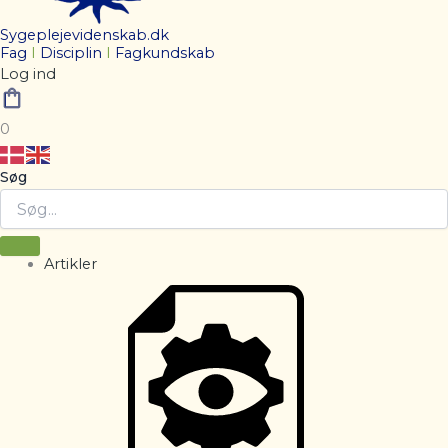
Sygeplejevidenskab.dk
Fag
I
Disciplin
I
Fagkundskab
Log ind
0
Søg
Artikler