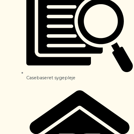
Casebaseret sygepleje