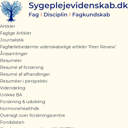
PLUSmedlem
Gå
kvartal
til
antal
indholdet
Artikler
Faglige Artikler
Journalistik
Fagfællebedømte videnskabelige artikler ‘Peer Review’
Årssamlinger
Resuméer
Resumé af forskning
Resumé af afhandlinger
Resuméer i perspektiv
Videndeling
Unikke BA
Forskning & udvikling
hormonehealthdk
Oversigt over forskningscentre
Fondslisten