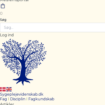
0
Søg
Log ind
Sygeplejevidenskab.dk
Fag
I
Disciplin
I
Fagkundskab
Artikler