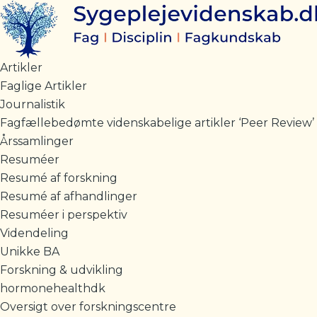
Artikel:
Gå
Uddannelsesreformen
til
som
indholdet
afsæt
for
Artikler
at
Faglige Artikler
gentænke
Journalistik
undervisning
i
Fagfællebedømte videnskabelige artikler ‘Peer Review’
evidensbaseret
Årssamlinger
praksis
Resuméer
på
sygeplejerskeuddannelsen
Resumé af forskning
antal
Resumé af afhandlinger
Resuméer i perspektiv
Videndeling
Unikke BA
Forskning & udvikling
hormonehealthdk
Oversigt over forskningscentre