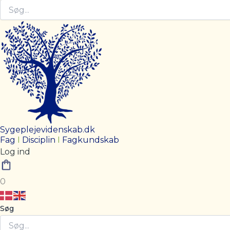
Sygeplejevidenskab.dk
Fag
I
Disciplin
I
Fagkundskab
Log ind
0
Søg