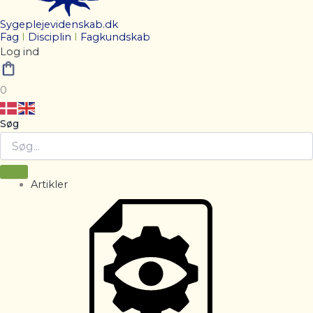
Sygeplejevidenskab.dk
Fag
I
Disciplin
I
Fagkundskab
Log ind
0
Søg
Artikler