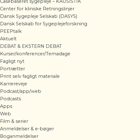
Casebaseret sygepleje – KAUSISTIK
Center for kliniske Retningslinjer
Dansk Sygepleje Selskab (DASYS)
Dansk Selskab for Sygeplejeforskning
PEEPtalk
Aktuelt
DEBAT & EKSTERN DEBAT
Kurser/konferencer/Temadage
Fagligt nyt
Portrætter
Print selv fagligt materiale
Karriereveje
Podcast/app/web
Podcasts
Apps
Web
Film & serier
Anmeldelser & e-bøger
Boganmeldelser