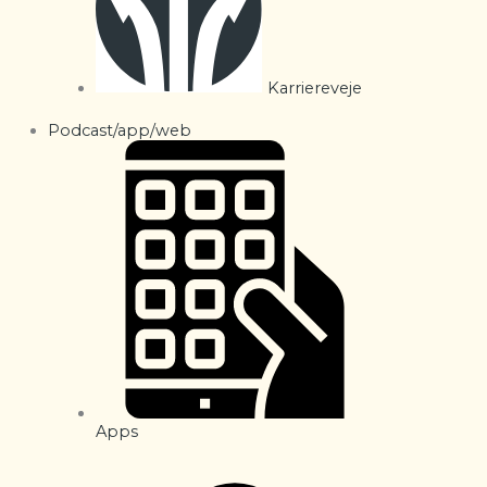
Karriereveje
Podcast/app/web
Apps