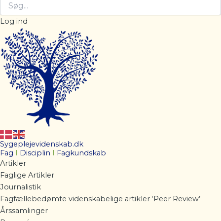
Log ind
Sygeplejevidenskab.dk
Fag
I
Disciplin
I
Fagkundskab
Artikler
Faglige Artikler
Journalistik
Fagfællebedømte videnskabelige artikler ‘Peer Review’
Årssamlinger