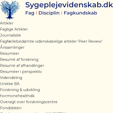
Artikel:
Gå
Mundhygiejne
til
hos
indholdet
ældre
borgere
Artikler
antal
Faglige Artikler
Journalistik
Fagfællebedømte videnskabelige artikler ‘Peer Review’
Årssamlinger
Resuméer
Resumé af forskning
Resumé af afhandlinger
Resuméer i perspektiv
Videndeling
Unikke BA
Forskning & udvikling
hormonehealthdk
Oversigt over forskningscentre
Fondslisten