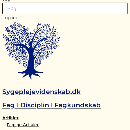
Log ind
Sygeplejevidenskab.dk
Fag
I
Disciplin
I
Fagkundskab
Artikler
Faglige Artikler