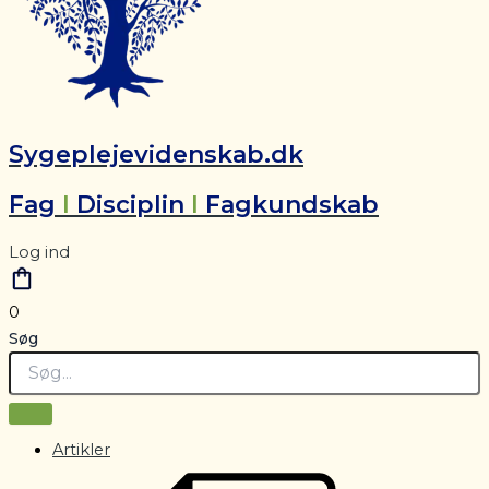
Sygeplejevidenskab.dk
Fag
I
Disciplin
I
Fagkundskab
Log ind
0
Søg
Artikler