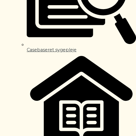
Casebaseret sygepleje