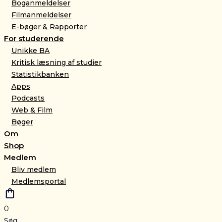
Boganmeldelser
Filmanmeldelser
E-bøger & Rapporter
For studerende
Unikke BA
Kritisk læsning af studier
Statistikbanken
Apps
Podcasts
Web & Film
Bøger
Om
Shop
Medlem
Bliv medlem
Medlemsportal
0
Søg