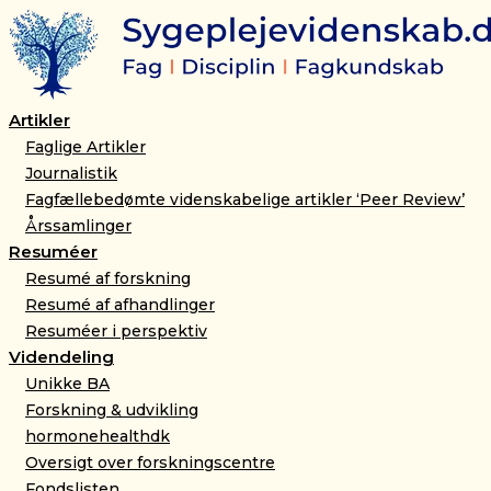
Artikel:
Gå
Har
til
vi
indholdet
tid
til
at
Artikler
stå
Faglige Artikler
op
Journalistik
og
Fagfællebedømte videnskabelige artikler ‘Peer Review’
tale
Årssamlinger
med
vores
Resuméer
patienter?
Resumé af forskning
antal
Resumé af afhandlinger
Resuméer i perspektiv
Videndeling
Unikke BA
Forskning & udvikling
hormonehealthdk
Oversigt over forskningscentre
Fondslisten