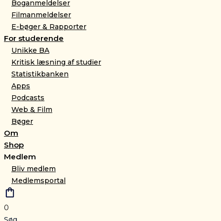
Boganmeldelser
Filmanmeldelser
E-bøger & Rapporter
For studerende
Unikke BA
Kritisk læsning af studier
Statistikbanken
Apps
Podcasts
Web & Film
Bøger
Om
Shop
Medlem
Bliv medlem
Medlemsportal
0
Søg