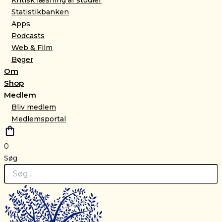
Statistikbanken
Apps
Podcasts
Web & Film
Bøger
Om
Shop
Medlem
Bliv medlem
Medlemsportal
0
Søg