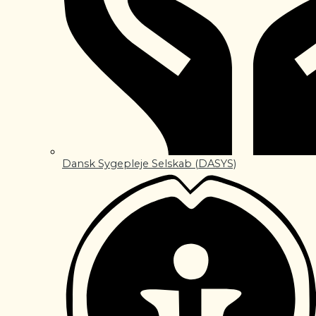
Dansk Sygepleje Selskab (DASYS)