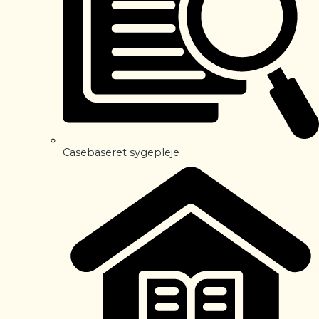
Casebaseret sygepleje