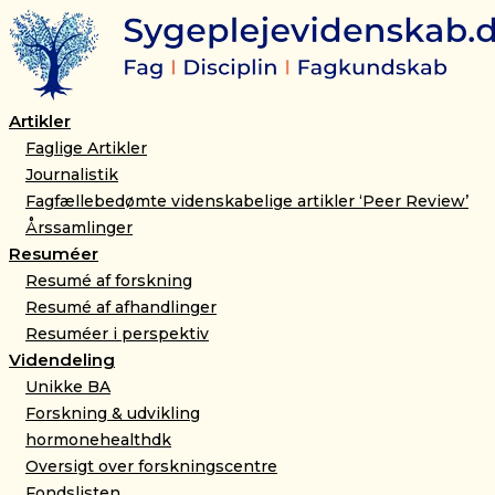
Artikel:
Gå
Fatigues
til
indvirkning
indholdet
på
det
sociale
Artikler
liv
Faglige Artikler
for
Journalistik
voksne
Fagfællebedømte videnskabelige artikler ‘Peer Review’
patienter
Årssamlinger
med
kronisk
Resuméer
nyresvigt
Resumé af forskning
i
Resumé af afhandlinger
hæmodialyse
Resuméer i perspektiv
antal
Videndeling
Unikke BA
Forskning & udvikling
hormonehealthdk
Oversigt over forskningscentre
Fondslisten