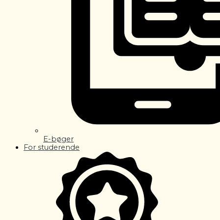
E-bøger
For studerende