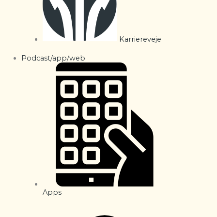
Karriereveje
Podcast/app/web
Apps