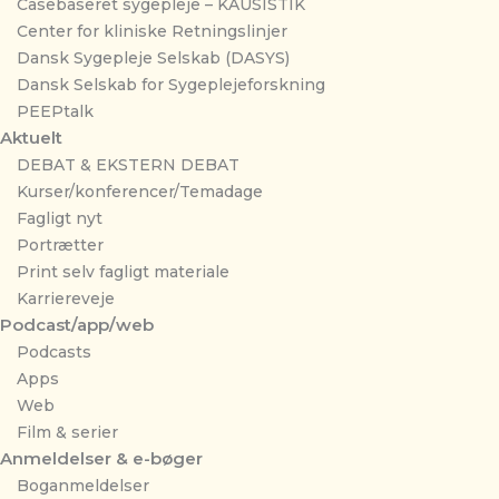
Casebaseret sygepleje – KAUSISTIK
Center for kliniske Retningslinjer
Dansk Sygepleje Selskab (DASYS)
Dansk Selskab for Sygeplejeforskning
PEEPtalk
Aktuelt
DEBAT & EKSTERN DEBAT
Kurser/konferencer/Temadage
Fagligt nyt
Portrætter
Print selv fagligt materiale
Karriereveje
Podcast/app/web
Podcasts
Apps
Web
Film & serier
Anmeldelser & e-bøger
Boganmeldelser