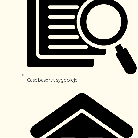
Casebaseret sygepleje