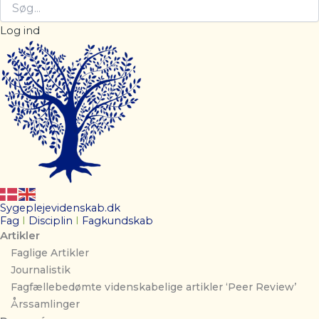
Log ind
Sygeplejevidenskab.dk
Fag
I
Disciplin
I
Fagkundskab
Artikler
Faglige Artikler
Journalistik
Fagfællebedømte videnskabelige artikler ‘Peer Review’
Årssamlinger