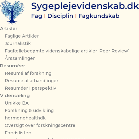
Arikel:
Gå
Sygepleje
til
som
indholdet
videnskab
og
Artikler
praxeologi
Faglige Artikler
antal
Journalistik
Fagfællebedømte videnskabelige artikler ‘Peer Review’
Årssamlinger
Resuméer
Resumé af forskning
Resumé af afhandlinger
Resuméer i perspektiv
Videndeling
Unikke BA
Forskning & udvikling
hormonehealthdk
Oversigt over forskningscentre
Fondslisten