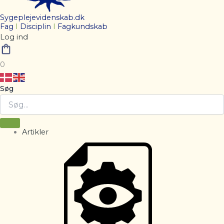
Sygeplejevidenskab.dk
Fag
I
Disciplin
I
Fagkundskab
Log ind
0
Søg
Artikler