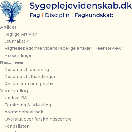
Gå
til
indholdet
Artikler
Faglige Artikler
Journalistik
Fagfællebedømte videnskabelige artikler ‘Peer Review’
Årssamlinger
Resuméer
Resumé af forskning
Resumé af afhandlinger
Resuméer i perspektiv
Videndeling
Unikke BA
Forskning & udvikling
hormonehealthdk
Oversigt over forskningscentre
Fondslisten