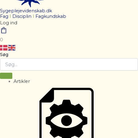
Sygeplejevidenskab.dk
Fag
I
Disciplin
I
Fagkundskab
Log ind
0
Søg
Artikler