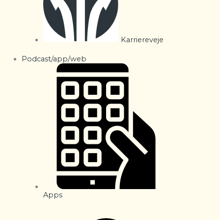
Karriereveje
Podcast/app/web
Apps