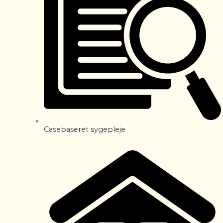
Casebaseret sygepleje