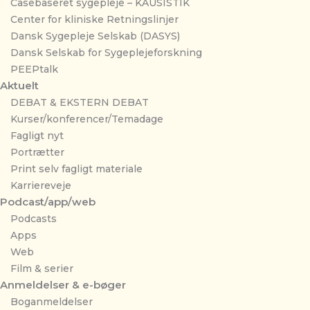
Casebaseret sygepleje – KAUSISTIK
Center for kliniske Retningslinjer
Dansk Sygepleje Selskab (DASYS)
Dansk Selskab for Sygeplejeforskning
PEEPtalk
Aktuelt
DEBAT & EKSTERN DEBAT
Kurser/konferencer/Temadage
Fagligt nyt
Portrætter
Print selv fagligt materiale
Karriereveje
Podcast/app/web
Podcasts
Apps
Web
Film & serier
Anmeldelser & e-bøger
Boganmeldelser