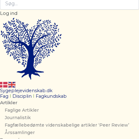
Log ind
Sygeplejevidenskab.dk
Fag
I
Disciplin
I
Fagkundskab
Artikler
Faglige Artikler
Journalistik
Fagfællebedømte videnskabelige artikler ‘Peer Review’
Årssamlinger