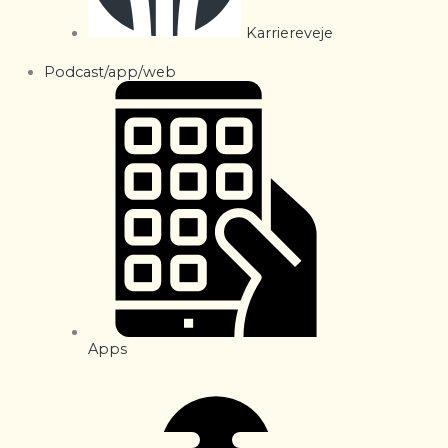
Karriereveje
Podcast/app/web
Apps