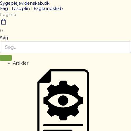
Sygeplejevidenskab.dk
Fag
I
Disciplin
I
Fagkundskab
Log ind
0
Søg
Artikler