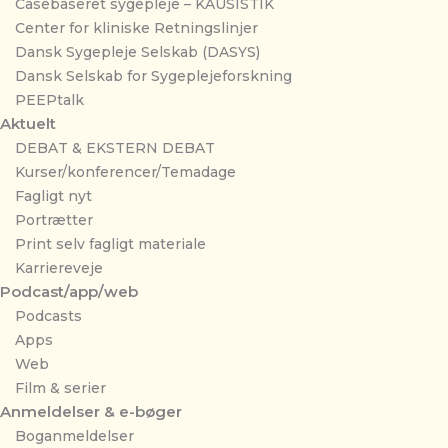
Casebaseret sygepleje – KAUSISTIK
Center for kliniske Retningslinjer
Dansk Sygepleje Selskab (DASYS)
Dansk Selskab for Sygeplejeforskning
PEEPtalk
Aktuelt
DEBAT & EKSTERN DEBAT
Kurser/konferencer/Temadage
Fagligt nyt
Portrætter
Print selv fagligt materiale
Karriereveje
Podcast/app/web
Podcasts
Apps
Web
Film & serier
Anmeldelser & e-bøger
Boganmeldelser