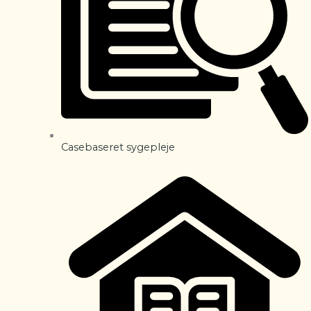
Casebaseret sygepleje