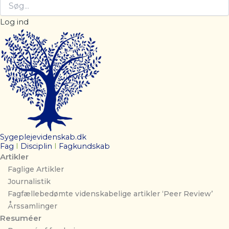
Log ind
Sygeplejevidenskab.dk
Fag
I
Disciplin
I
Fagkundskab
Artikler
Faglige Artikler
Journalistik
Fagfællebedømte videnskabelige artikler ‘Peer Review’
Årssamlinger
Resuméer