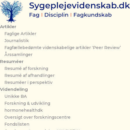
Gå
til
indholdet
Artikler
Faglige Artikler
Journalistik
Fagfællebedømte videnskabelige artikler ‘Peer Review’
Årssamlinger
Resuméer
Resumé af forskning
Resumé af afhandlinger
Resuméer i perspektiv
Videndeling
Unikke BA
Forskning & udvikling
hormonehealthdk
Oversigt over forskningscentre
Fondslisten