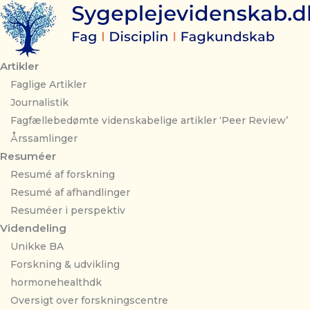
Gå
til
indholdet
Artikler
Faglige Artikler
Journalistik
Fagfællebedømte videnskabelige artikler ‘Peer Review’
Årssamlinger
Resuméer
Resumé af forskning
Resumé af afhandlinger
Resuméer i perspektiv
Videndeling
Unikke BA
Forskning & udvikling
hormonehealthdk
Oversigt over forskningscentre