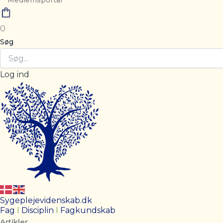
Medlemsportal
0
Søg
Log ind
Sygeplejevidenskab.dk
Fag
I
Disciplin
I
Fagkundskab
Artikler