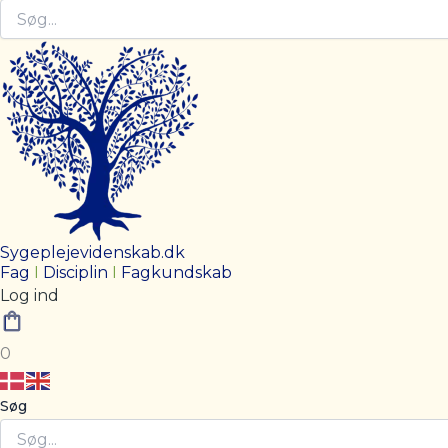
Sygeplejevidenskab.dk
Fag
I
Disciplin
I
Fagkundskab
Log ind
0
Søg