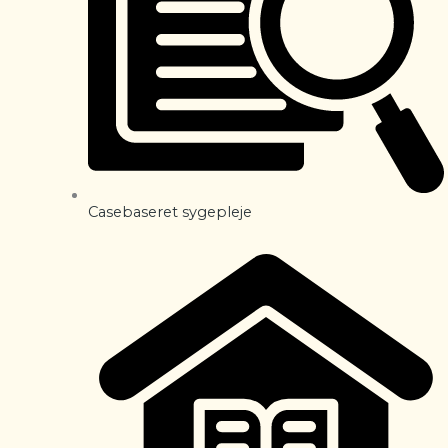
Casebaseret sygepleje