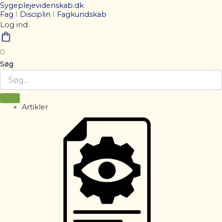
Sygeplejevidenskab.dk
Fag
I
Disciplin
I
Fagkundskab
Log ind
0
Søg
Artikler