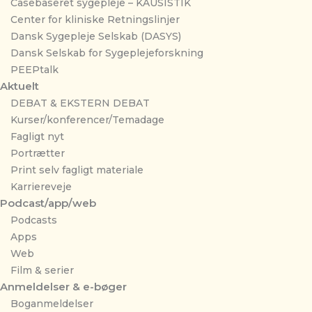
Casebaseret sygepleje – KAUSISTIK
Center for kliniske Retningslinjer
Dansk Sygepleje Selskab (DASYS)
Dansk Selskab for Sygeplejeforskning
PEEPtalk
Aktuelt
DEBAT & EKSTERN DEBAT
Kurser/konferencer/Temadage
Fagligt nyt
Portrætter
Print selv fagligt materiale
Karriereveje
Podcast/app/web
Podcasts
Apps
Web
Film & serier
Anmeldelser & e-bøger
Boganmeldelser