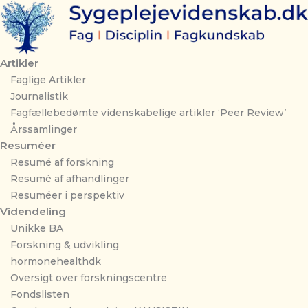
Gå
til
indholdet
Artikler
Faglige Artikler
Journalistik
Fagfællebedømte videnskabelige artikler ‘Peer Review’
Årssamlinger
Resuméer
Resumé af forskning
Resumé af afhandlinger
Resuméer i perspektiv
Videndeling
Unikke BA
Forskning & udvikling
hormonehealthdk
Oversigt over forskningscentre
Fondslisten