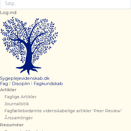
Log ind
Sygeplejevidenskab.dk
Fag
I
Disciplin
I
Fagkundskab
Artikler
Faglige Artikler
Journalistik
Fagfællebedømte videnskabelige artikler ‘Peer Review’
Årssamlinger
Resuméer