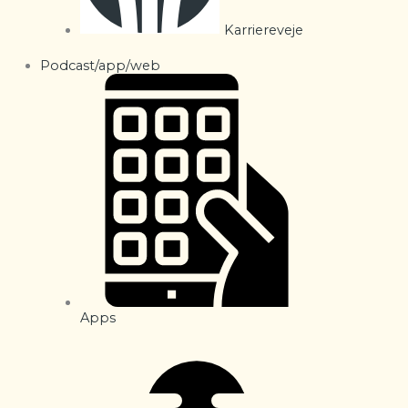
Karriereveje
Podcast/app/web
Apps