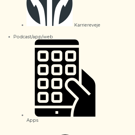
Karriereveje
Podcast/app/web
Apps