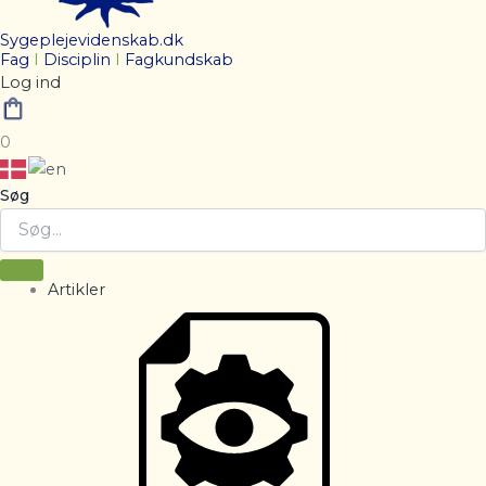
Sygeplejevidenskab.dk
Fag
I
Disciplin
I
Fagkundskab
Log ind
0
Søg
Artikler