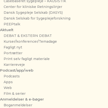
Casebaseret sygepleje – KAUSISTIK
Center for kliniske Retningslinjer
Dansk Sygepleje Selskab (DASYS)
Dansk Selskab for Sygeplejeforskning
PEEPtalk
Aktuelt
DEBAT & EKSTERN DEBAT
Kurser/konferencer/Temadage
Fagligt nyt
Portrætter
Print selv fagligt materiale
Karriereveje
Podcast/app/web
Podcasts
Apps
Web
Film & serier
Anmeldelser & e-bøger
Boganmeldelser