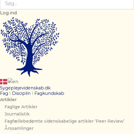
Log ind
Sygeplejevidenskab.dk
Fag
I
Disciplin
I
Fagkundskab
Artikler
Faglige Artikler
Journalistik
Fagfællebedømte videnskabelige artikler ‘Peer Review’
Årssamlinger