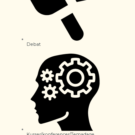
Debat
Kurser/konferencer/Temadage