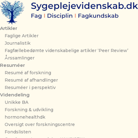
Gå
til
indholdet
Artikler
Faglige Artikler
Journalistik
Fagfællebedømte videnskabelige artikler ‘Peer Review’
Årssamlinger
Resuméer
Resumé af forskning
Resumé af afhandlinger
Resuméer i perspektiv
Videndeling
Unikke BA
Forskning & udvikling
hormonehealthdk
Oversigt over forskningscentre
Fondslisten